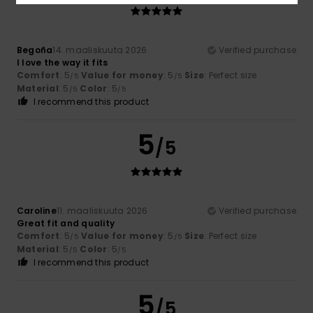
Begoña
14. maaliskuuta 2026
Verified purchase
I love the way it fits
Comfort
: 5
Value for money
: 5
Size
: Perfect size
/5
/5
Material
: 5
Color
: 5
/5
/5
I recommend this product
5
/5
Caroline
11. maaliskuuta 2026
Verified purchase
Great fit and quality
Comfort
: 5
Value for money
: 5
Size
: Perfect size
/5
/5
Material
: 5
Color
: 5
/5
/5
I recommend this product
5
/5