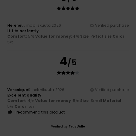
Helene
6. maaliskuuta 2026
Verified purchase
It fits perfectly.
Comfort
: 5
Value for money
: 4
Size
: Perfect size
Color
:
/5
/5
5
/5
4
/5
Veronique
9. helmikuuta 2026
Verified purchase
Excellent quality
Comfort
: 4
Value for money
: 5
Size
: Small
Material
:
/5
/5
5
Color
: 5
/5
/5
I recommend this product
Verified by
TrustVille