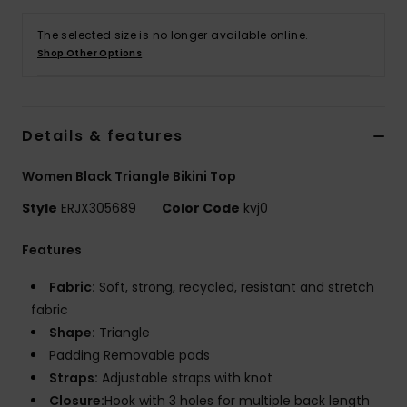
Vaatteet
The selected size is no longer available online.
Shop Other Options
Lisätarvik
Kengät
Details & features
Fitness
Women Black Triangle Bikini Top
Style
ERJX305689
Color Code
kvj0
Snow
Features
Fabric:
Soft, strong, recycled, resistant and stretch
fabric
Shape:
Triangle
Padding Removable pads
Straps:
Adjustable straps with knot
Closure:
Hook with 3 holes for multiple back length