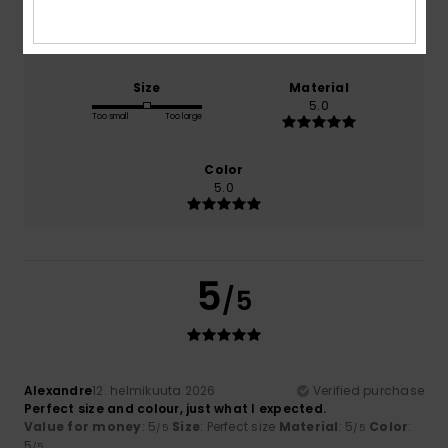
Comfort
Value for money
NaN
5.0
Size
Material
5.0
Too small
Too large
Color
5.0
5
/5
Alexandre
12. helmikuuta 2026
Verified purchase
Perfect size and colour, just what I expected.
Value for money
: 5
Size
: Perfect size
Material
: 5
Color
:
/5
/5
5
/5