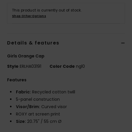
Vaatteet
This product is currently out of stock.
Shop Other Options
Lisätarvik
Kengät
Details & features
Fitness
Girls Orange Cap
Style
ERLHA03191
Color Code
ngl0
Snow
Features
Fabric:
Recycled cotton twill
5-panel construction
Visor/Brim:
Curved visor
ROXY art screen print
Size:
20.75" / 55 cm Ø