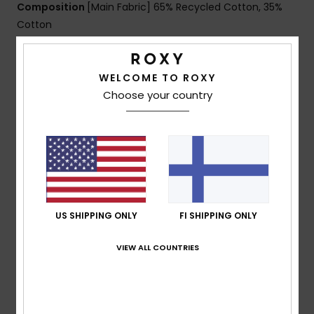
Composition
[Main Fabric] 65% Recycled Cotton, 35%
Cotton
WELCOME TO ROXY
Shipping & Returns
Choose your country
Customer Reviews
Average Score
5.0
US SHIPPING ONLY
FI SHIPPING ONLY
/5
VIEW ALL COUNTRIES
based on
1 verified reviews
since helmikuuta 2026
100% of our customers recommend this product