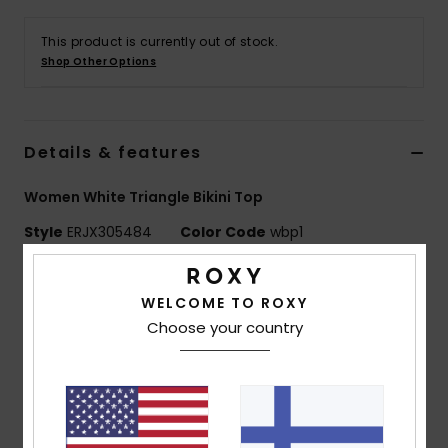
Vaatteet
This product is currently out of stock.
Shop Other Options
Lisätarvik
Kengät
Details & features
Fitness
Women White Triangle Bikini Top
Style
ERJX305484
Color Code
wbp1
Snow
Features
WELCOME TO ROXY
Collection:
Roxy Pro collection
Choose your country
Fabric:
Soft, strong, recycled, resistant & stretch
84% recycled polyester 16% elastane blend fabric
Technology:
Chlorine resistant
Shape:
Athletic tri sports bra
Support:
Regular support