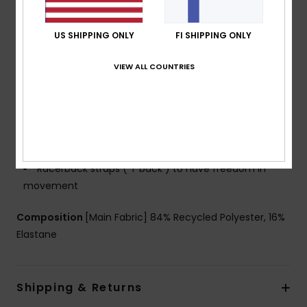
Neck:
V-neck
Padding:
Removable pads
US SHIPPING ONLY
FI SHIPPING ONLY
Straps:
Adjustable straps with rings & sliders
Closure:
Hook with 3 holes for multiple back length
VIEW ALL COUNTRIES
possibility closure
Cup Size:
Best for A/B/C
Coverage:
Mid coverage
Other Features:
Strong underbust visible soft elastic
to add on to the support and security in movement
Racerback straps ( T back ) to have freedom in
movement
Composition
[Main Fabric] 84% Recycled Polyester, 16%
Elastane
Shipping & Returns