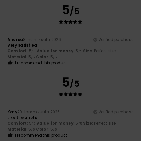
5
/5
Andrea
8. helmikuuta 2026
Verified purchase
Very satisfied
Comfort
: 5
Value for money
: 5
Size
: Perfect size
/5
/5
Material
: 5
Color
: 5
/5
/5
I recommend this product
5
/5
Katy
20. tammikuuta 2026
Verified purchase
Like the photo
Comfort
: 5
Value for money
: 5
Size
: Perfect size
/5
/5
Material
: 5
Color
: 5
/5
/5
I recommend this product