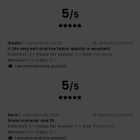
5
/5
Gisela
13. tammikuuta 2026
Verified purchase
It fits very well and the fabric quality is excellent.
Comfort
: 5
Value for money
: 4
Size
: Too large
/5
/5
Material
: 5
Color
: 5
/5
/5
I recommend this product
5
/5
Sara
13. tammikuuta 2026
Verified purchase
Great material and fit.
Comfort
: 5
Value for money
: 5
Size
: Perfect size
/5
/5
Material
: 5
Color
: 5
/5
/5
I recommend this product