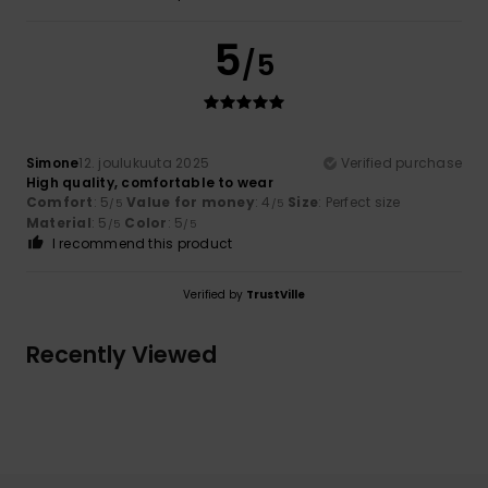
5
/5
Simone
12. joulukuuta 2025
Verified purchase
High quality, comfortable to wear
Comfort
: 5
Value for money
: 4
Size
: Perfect size
/5
/5
Material
: 5
Color
: 5
/5
/5
I recommend this product
Verified by
TrustVille
Recently Viewed