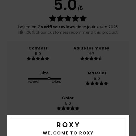
5.0
/5
based on
7 verified reviews
since joulukuuta 2025
100% of our customers recommend this product
Comfort
Value for money
5.0
4.7
Size
Material
5.0
Too small
Too large
Color
5.0
WELCOME TO ROXY