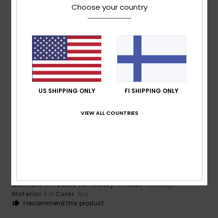
5
/5
Choose your country
Raluca
26. huhtikuuta 2026
Verified purchase
Just as described. Colours are accurate.
Comfort
: 5
Value for money
: 5
Size
: Perfect size
/5
/5
Material
: 5
Color
: 5
/5
/5
I recommend this product
US SHIPPING ONLY
FI SHIPPING ONLY
5
/5
VIEW ALL COUNTRIES
Client anonyme
10. helmikuuta
Verified
vérifié
2026
purchase
all: cut, fabric, print
Comfort
: 5
Value for money
: 5
Size
: Too large
/5
/5
Material
: 5
Color
: 5
/5
/5
I recommend this product