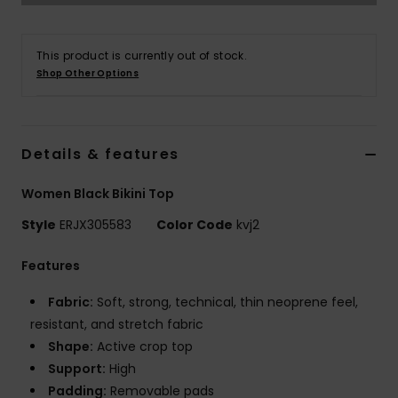
Vaatteet
This product is currently out of stock.
Lisätarvik
Shop Other Options
Kengät
Details & features
Fitness
Women Black Bikini Top
Snow
Style
ERJX305583
Color Code
kvj2
Features
Fabric:
Soft, strong, technical, thin neoprene feel,
resistant, and stretch fabric
Shape:
Active crop top
Support:
High
Padding:
Removable pads