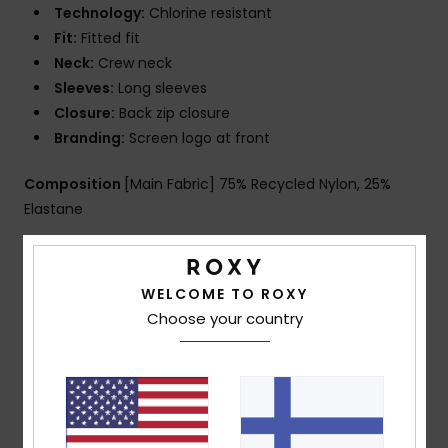
Technology:
Chlorine resistant
Fit:
Fitted fit
Neck:
Crew neck
Sleeves:
Long sleeves
Closure:
Back zip closure
Branding:
Screen logo at front
Composition
[Main Fabric] 75% Recycled Nylon, 25%
Elastane
Shipping & Returns
WELCOME TO ROXY
Choose your country
Customer Reviews
Average Score