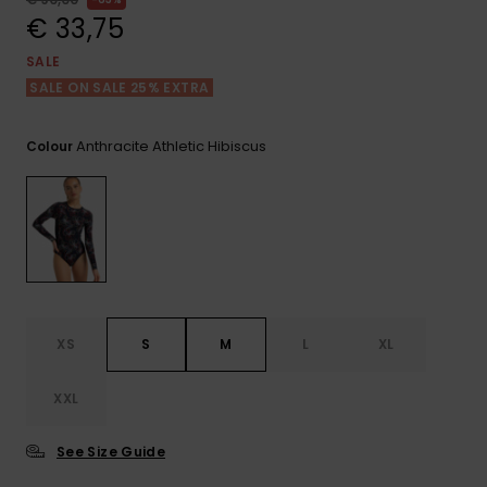
View
Varustekas
Mekot
Talvivaatt
the FAQ
€ 33,75
GIFTCARDS
Huivit ja
SALE
Lumilautai
Jumpsuits &
hanskat
Lainelauta
SALE ON SALE 25% EXTRA
WISHLIST
Playsuits
Hatut & pi
Koulureput
Anthracite Athletic Hibiscus
Colour
Shortsit
Aurinkolas
Lisätarvik
Hameet
Märkäpuvu
Suojavaat
XS
S
M
L
XL
& neopreen
lisätarvikk
XXL
Swim
See Size Guide