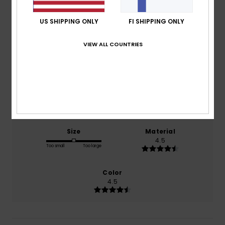
4.5
US SHIPPING ONLY
FI SHIPPING ONLY
/5
VIEW ALL COUNTRIES
based on
2 verified reviews
since lokakuuta 2025
50% of our customers recommend this product
Comfort
Value for money
3.5
4.0
Size
Material
4.5
Too small
Too large
Color
4.5