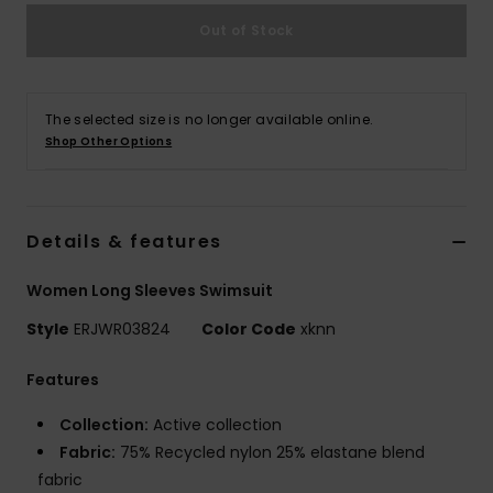
Vaatteet
Out of Stock
Lisätarvik
The selected size is no longer available online.
Kengät
Shop Other Options
Fitness
Details & features
Snow
Women Long Sleeves Swimsuit
Style
ERJWR03824
Color Code
xknn
Features
Collection:
Active collection
Fabric:
75% Recycled nylon 25% elastane blend
fabric