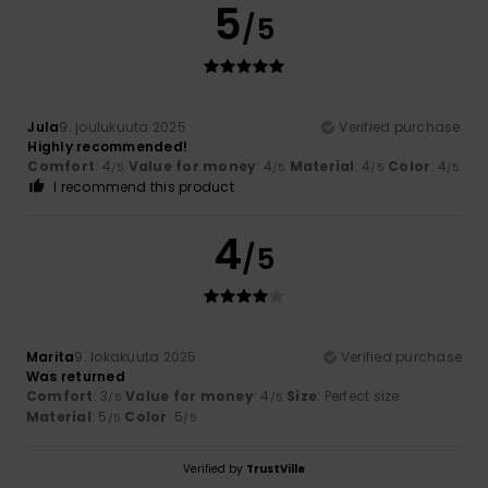
5
/5
Jula
9. joulukuuta 2025
Verified purchase
Highly recommended!
Comfort
: 4
Value for money
: 4
Material
: 4
Color
: 4
/5
/5
/5
/5
I recommend this product
4
/5
Marita
9. lokakuuta 2025
Verified purchase
Was returned
Comfort
: 3
Value for money
: 4
Size
: Perfect size
/5
/5
Material
: 5
Color
: 5
/5
/5
Verified by
TrustVille