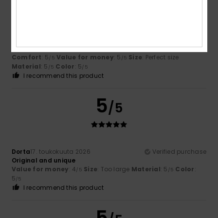
Daria
31. toukokuuta 2026
Verified purchase
Everything's just great
Comfort
: 5
Value for money
: 5
Size
: Perfect size
/5
/5
Material
: 5
Color
: 5
/5
/5
I recommend this product
5
/5
Dorta
17. toukokuuta 2026
Verified purchase
Original and unique
Value for money
: 4
Size
: Too large
Material
: 5
Color
:
/5
/5
5
/5
I recommend this product
5