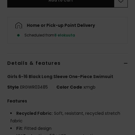
Add to Cart
Vaatteet
Lisätarvik
Home or Pick-up Point Delivery
Scheduled from
8 elokuuta
Kengät
Fitness
Details & features
Snow
Girls 6-16 Black Long Sleeve One-Piece Swimsuit
Style
ERGWR03485
Color Code
xmgb
Features
Recycled Fabric:
Soft, resistant, recycled stretch
fabric
Fit:
Fitted design