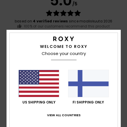
5.0
/5
based on
4 verified reviews
since maaliskuuta 2026
100% of our customers recommend this product
Comfort
Value for money
5.0
4.5
WELCOME TO ROXY
Choose your country
Size
Material
5.0
Too small
Too large
Color
5.0
US SHIPPING ONLY
FI SHIPPING ONLY
VIEW ALL COUNTRIES
5
/5