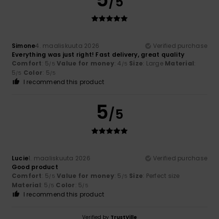
/5
Simone
4. maaliskuuta 2026
Verified purchase
Everything was just right! Fast delivery, great quality
Comfort
: 5
Value for money
: 4
Size
: Large
Material
:
/5
/5
5
Color
: 5
/5
/5
I recommend this product
5
/5
Lucie
1. maaliskuuta 2026
Verified purchase
Good product
Comfort
: 5
Value for money
: 5
Size
: Perfect size
/5
/5
Material
: 5
Color
: 5
/5
/5
I recommend this product
Verified by
TrustVille