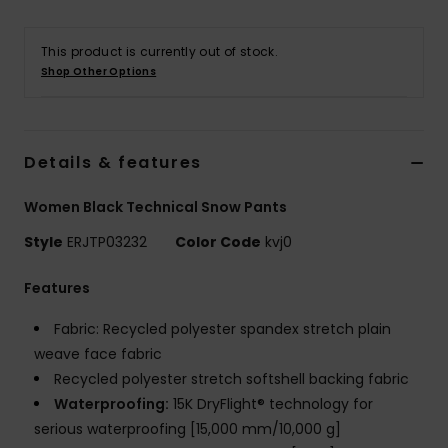
Vaatteet
This product is currently out of stock.
Lisätarvik
Shop Other Options
Kengät
Details & features
Fitness
Women Black Technical Snow Pants
Style
ERJTP03232
Color Code
kvj0
Snow
Features
Fabric: Recycled polyester spandex stretch plain
weave face fabric
Recycled polyester stretch softshell backing fabric
Waterproofing:
15K DryFlight® technology for
serious waterproofing [15,000 mm/10,000 g]