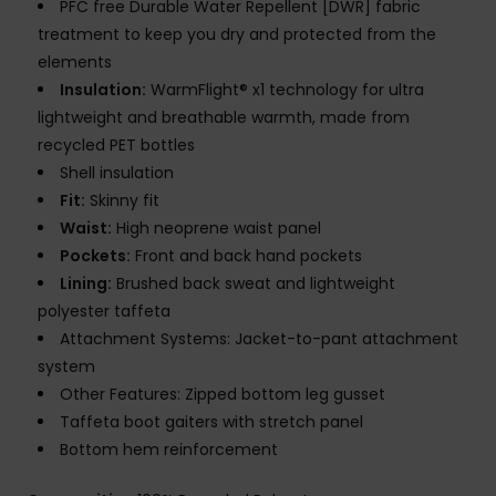
PFC free Durable Water Repellent [DWR] fabric
treatment to keep you dry and protected from the
elements
Insulation:
WarmFlight® x1 technology for ultra
lightweight and breathable warmth, made from
recycled PET bottles
Shell insulation
Fit:
Skinny fit
Waist:
High neoprene waist panel
Pockets:
Front and back hand pockets
Lining:
Brushed back sweat and lightweight
polyester taffeta
Attachment Systems: Jacket-to-pant attachment
system
Other Features: Zipped bottom leg gusset
Taffeta boot gaiters with stretch panel
Bottom hem reinforcement