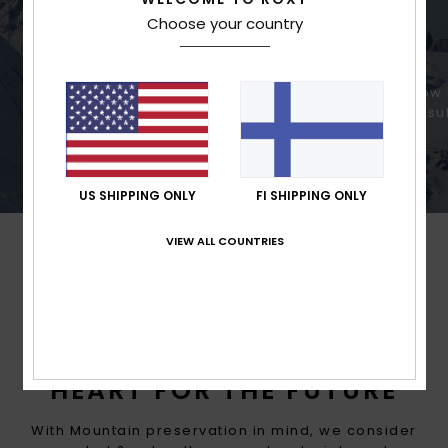
Choose your country
Best waterproofing for high
Low 
precipitation
insu
US SHIPPING ONLY
FI SHIPPING ONLY
VIEW ALL COUNTRIES
MADE FOR WOMEN WITH A
HEART FOR THE FUTURE
With Mountain preservation in mind, we consider