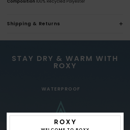
Composition
100% Recycled Polyester
Shipping & Returns
STAY DRY & WARM WITH
ROXY
WATERPROOF
WELCOME TO ROXY