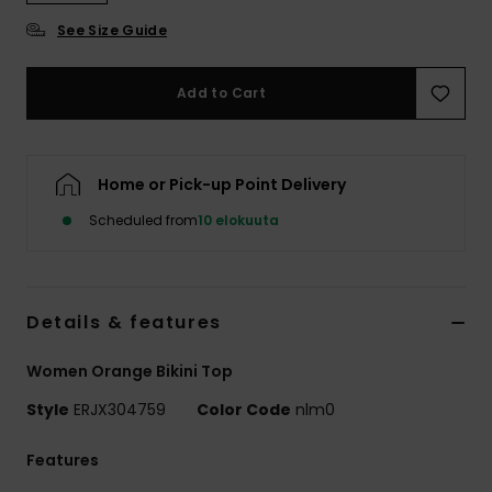
Vaatteet
See Size Guide
Lisätarvik
Add to Cart
Kengät
Home or Pick-up Point Delivery
Fitness
Scheduled from
10 elokuuta
Snow
Details & features
Women Orange Bikini Top
Style
ERJX304759
Color Code
nlm0
Features