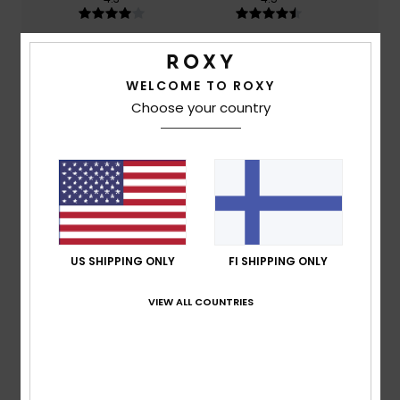
Size
Material
4.8
Too small
Too large
WELCOME TO ROXY
Choose your country
Color
5.0
4
/5
US SHIPPING ONLY
FI SHIPPING ONLY
VIEW ALL COUNTRIES
Elisa
31. toukokuuta 2026
Verified purchase
Perfect
Value for money
: 5
Size
: Perfect size
Color
: 5
/5
/5