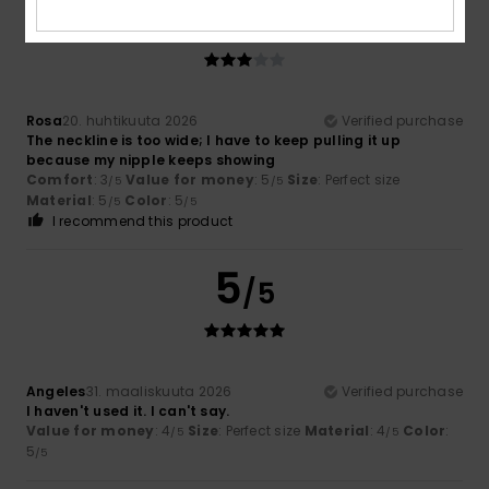
3
/5
Rosa
20. huhtikuuta 2026
Verified purchase
The neckline is too wide; I have to keep pulling it up
because my nipple keeps showing
Comfort
: 3
Value for money
: 5
Size
: Perfect size
/5
/5
Material
: 5
Color
: 5
/5
/5
I recommend this product
5
/5
Angeles
31. maaliskuuta 2026
Verified purchase
I haven't used it. I can't say.
Value for money
: 4
Size
: Perfect size
Material
: 4
Color
:
/5
/5
5
/5