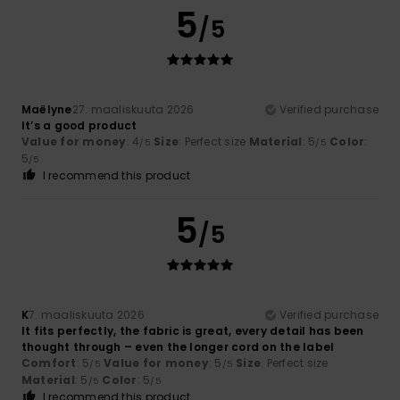
5
/5
Maëlyne
27. maaliskuuta 2026
Verified purchase
It’s a good product
Value for money
: 4
Size
: Perfect size
Material
: 5
Color
:
/5
/5
5
/5
I recommend this product
5
/5
K
7. maaliskuuta 2026
Verified purchase
It fits perfectly, the fabric is great, every detail has been
thought through – even the longer cord on the label
Comfort
: 5
Value for money
: 5
Size
: Perfect size
/5
/5
Material
: 5
Color
: 5
/5
/5
I recommend this product