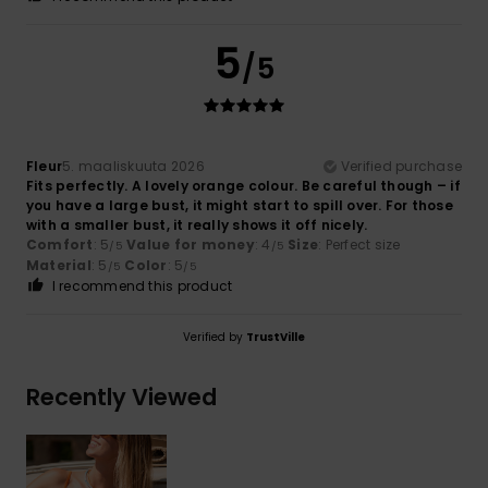
5
/5
Fleur
5. maaliskuuta 2026
Verified purchase
Fits perfectly. A lovely orange colour. Be careful though – if
you have a large bust, it might start to spill over. For those
with a smaller bust, it really shows it off nicely.
Comfort
: 5
Value for money
: 4
Size
: Perfect size
/5
/5
Material
: 5
Color
: 5
/5
/5
I recommend this product
Verified by
TrustVille
Recently Viewed