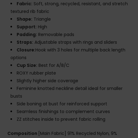
Fabric:
Soft, strong, recycled, resistant, and stretch
textured rib fabric
Shape:
Triangle
Support:
High
Padding:
Removable pads
Straps:
Adjustable straps with rings and sliders
Closure:
Hook with 3 holes for multiple back length
options
Cup Size:
Best for A/B/C
ROXY rubber plate
Slightly higher side coverage
Feminine knotted neckline detail ideal for smaller
busts
Side boning at bust for reinforced support
Seamless finishings to complement curves
ZZ stitches inside to prevent fabric rolling
Composition
[Main Fabric] 91% Recycled Nylon, 9%