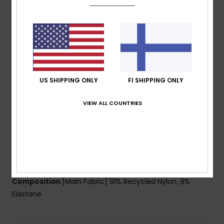
nylon blend textured rib fabric
Shape:
Triangle
Support:
Low support
Neck:
Halter neck
Padding:
Removable pads
Straps:
Adjustable straps with rings & sliders
US SHIPPING ONLY
FI SHIPPING ONLY
Coverage:
Mini coverage
Closure:
Tie closure
VIEW ALL COUNTRIES
Cup Size:
Best for A/B/C
Branding:
ROXY rubber plate
Other Features:
Seamless finishings to compliment
curves
ZZ stitches inside to avoid the fabric to roll
Composition
[Main Fabric] 91% Recycled Nylon, 9%
Elastane