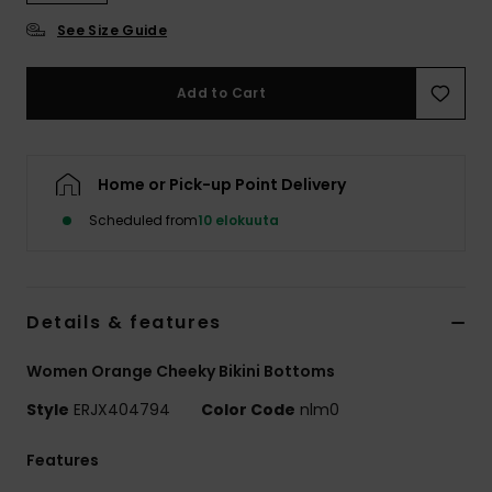
Vaatteet
See Size Guide
Lisätarvik
Add to Cart
Kengät
Home or Pick-up Point Delivery
Fitness
Scheduled from
10 elokuuta
Snow
Details & features
Women Orange Cheeky Bikini Bottoms
Style
ERJX404794
Color Code
nlm0
Features