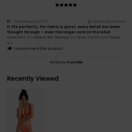
K
7. maaliskuuta 2026
Verified purchase
It fits perfectly, the fabric is great, every detail has been
thought through – even the longer cord on the label
Comfort
: 5
Value for money
: 5
Size
: Perfect size
Color
:
/5
/5
5
/5
I recommend this product
Verified by
TrustVille
Recently Viewed