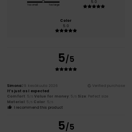
5.0
Too small
Too large
Color
5.0
5
/5
Simona
29. kesäkuuta 2026
Verified purchase
It’s just as I expected
Comfort
: 5
Value for money
: 5
Size
: Perfect size
/5
/5
Material
: 5
Color
: 5
/5
/5
I recommend this product
5
/5