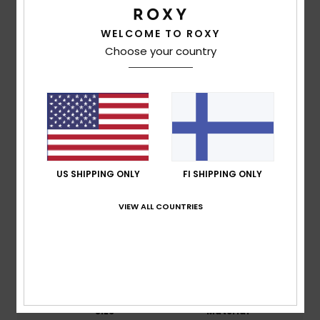
Shipping & Returns
WELCOME TO ROXY
Choose your country
Customer Reviews
Average Score
5.0
/5
US SHIPPING ONLY
FI SHIPPING ONLY
based on
2 verified reviews
since maaliskuuta 2026
VIEW ALL COUNTRIES
100% of our customers recommend this product
Comfort
Value for money
5.0
5.0
Size
Material