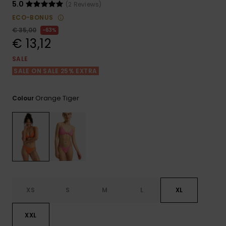
View
Varustekas
Mekot
Talvivaatt
5.0
(2 Reviews)
the FAQ
GIFTCARDS
ECO-BONUS
Huivit ja
€ 35,00
63%
Lumilautai
Jumpsuits &
hanskat
Lainelauta
€ 13,12
WISHLIST
Playsuits
SALE
Hatut & pi
Koulureput
SALE ON SALE 25% EXTRA
Shortsit
Aurinkolas
Lisätarvik
Orange Tiger
Colour
Hameet
Märkäpuvu
Suojavaat
& neopreen
lisätarvikk
XS
S
M
L
XL
Swim
XXL