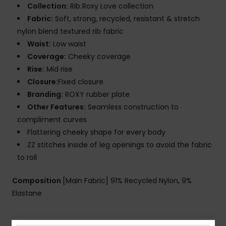
Collection:
Rib Roxy Love collection
Fabric:
Soft, strong, recycled, resistant & stretch
nylon blend textured rib fabric
Waist:
Low waist
Coverage:
Cheeky coverage
Rise:
Mid rise
Closure:
Fixed closure
Branding:
ROXY rubber plate
Other Features:
Seamless construction to
compliment curves
Flattering cheeky shape for every body
ZZ stitches inside of leg openings to avoid the fabric
to roll
Composition
[Main Fabric] 91% Recycled Nylon, 9%
Elastane