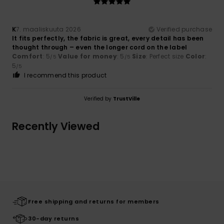
K
7. maaliskuuta 2026
Verified purchase
It fits perfectly, the fabric is great, every detail has been
thought through – even the longer cord on the label
Comfort
: 5
Value for money
: 5
Size
: Perfect size
Color
:
/5
/5
5
/5
I recommend this product
Verified by
TrustVille
Recently Viewed
Free shipping and returns for members
30-day returns