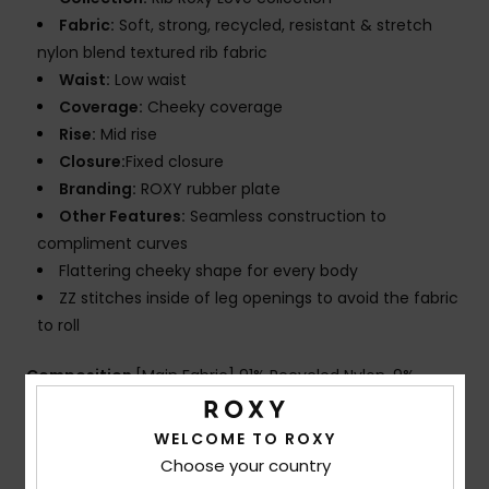
Fabric:
Soft, strong, recycled, resistant & stretch
nylon blend textured rib fabric
Waist:
Low waist
Coverage:
Cheeky coverage
Rise:
Mid rise
Closure:
Fixed closure
Branding:
ROXY rubber plate
Other Features:
Seamless construction to
compliment curves
Flattering cheeky shape for every body
ZZ stitches inside of leg openings to avoid the fabric
to roll
Composition
[Main Fabric] 91% Recycled Nylon, 9%
Elastane
WELCOME TO ROXY
Choose your country
Shipping & Returns