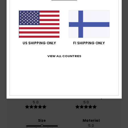
Customer Reviews
Average Score
US SHIPPING ONLY
FI SHIPPING ONLY
5.0
VIEW ALL COUNTRIES
/5
based on
2 verified reviews
since maaliskuuta 2026
100% of our customers recommend this product
Comfort
Value for money
5.0
5.0
Size
Material
5.0