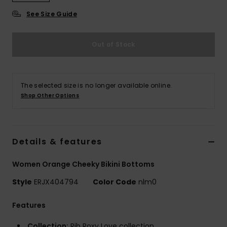
Vaatteet
See Size Guide
Lisätarvik
Out of Stock
Kengät
The selected size is no longer available online.
Fitness
Shop Other Options
Snow
Details & features
Women Orange Cheeky Bikini Bottoms
Style
ERJX404794
Color Code
nlm0
Features
Collection:
Rib Roxy Love collection