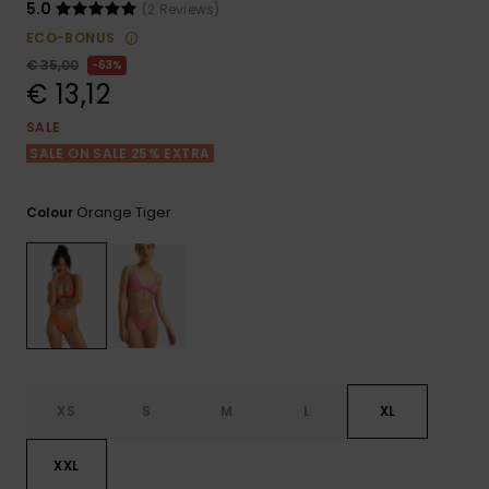
View
Varustekas
Mekot
Talvivaatt
5.0
(2 Reviews)
the FAQ
GIFTCARDS
ECO-BONUS
Huivit ja
€ 35,00
63%
Lumilautai
Jumpsuits &
hanskat
Lainelauta
€ 13,12
WISHLIST
Playsuits
SALE
Hatut & pi
Koulureput
SALE ON SALE 25% EXTRA
Shortsit
Aurinkolas
Lisätarvik
Orange Tiger
Colour
Hameet
Märkäpuvu
Suojavaat
& neopreen
lisätarvikk
XS
S
M
L
XL
Swim
XXL