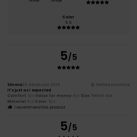
Too small
Too large
Color
5.0
5
/5
Simona
29. kesäkuuta 2026
Verified purchase
It’s just as I expected
Comfort
: 5
Value for money
: 5
Size
: Perfect size
/5
/5
Material
: 5
Color
: 5
/5
/5
I recommend this product
5
/5