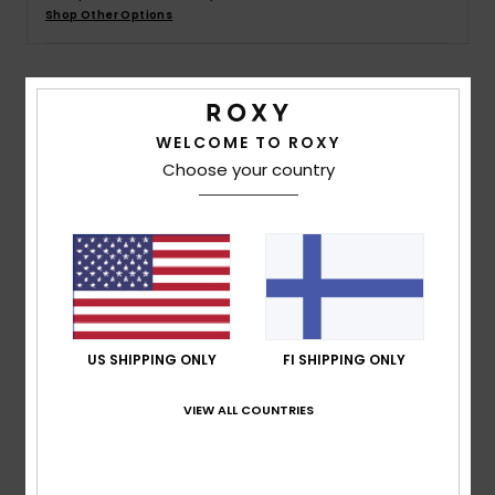
Vaatteet
Shop Other Options
Lisätarvik
Details & features
WELCOME TO ROXY
Kengät
Girls Multi Sandals
Choose your country
Style
ARGL100283
Color Code
bk5
Fitness
Features
Snow
Fabric:
PVC-free materials
Upper:
TR upper straps with Roxy logo pin
Footbed:
Textured recycled rubber sponge EVA,
US SHIPPING ONLY
FI SHIPPING ONLY
printed with environmentally friendly ink graphic
Outsole:
Recycled rubber sponge EVA
VIEW ALL COUNTRIES
Composition
Upper: 98% Synthetic TR / 2% Metal, Lining:
100% Synthetic, Outsole: 100% Sponge Rubber