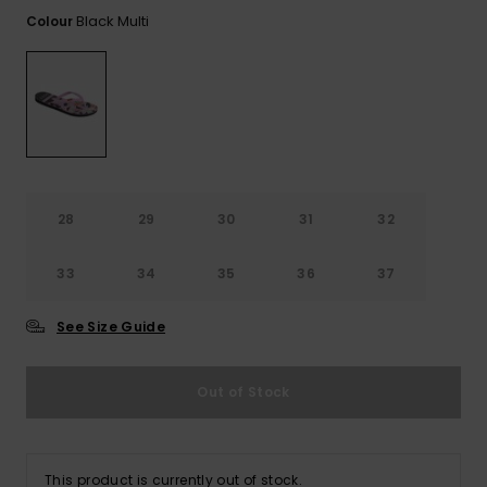
View
Varustekas
Mekot
Talvivaatt
the FAQ
Black Multi
Colour
GIFTCARDS
Huivit ja
Lumilautai
Jumpsuits &
hanskat
Lainelauta
WISHLIST
Playsuits
Hatut & pi
Koulureput
Shortsit
Aurinkolas
Lisätarvik
Hameet
28
29
30
31
32
Märkäpuvu
33
34
35
36
37
Suojavaat
See Size Guide
& neopreen
lisätarvikk
Out of Stock
Swim
This product is currently out of stock.