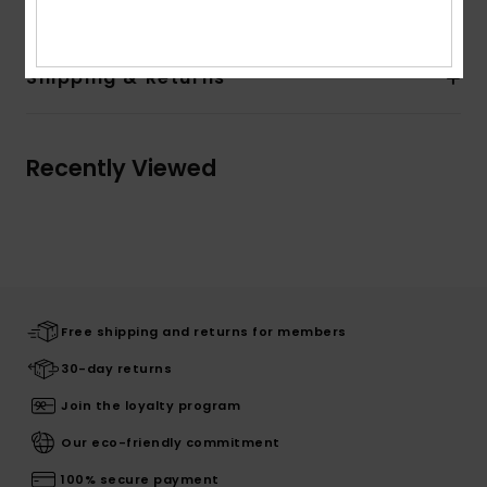
Shipping & Returns
Recently Viewed
Free shipping and returns for members
30-day returns
Join the loyalty program
Our eco-friendly commitment
100% secure payment