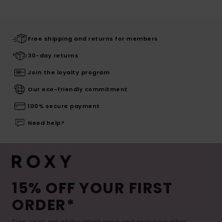
Free shipping and returns for members
30-day returns
Join the loyalty program
Our eco-friendly commitment
100% secure payment
Need help?
15% OFF YOUR FIRST
ORDER*
Sign up to get all the latest news and exclusive offers.