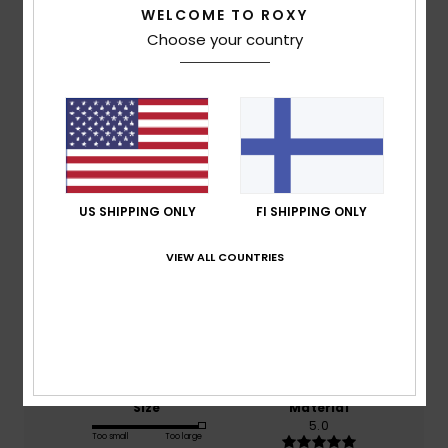
WELCOME TO ROXY
Choose your country
Customer Reviews
Average Score
4.0
/5
US SHIPPING ONLY
FI SHIPPING ONLY
based on
2 verified reviews
since helmikuuta 2026
VIEW ALL COUNTRIES
50% of our customers recommend this product
Comfort
Value for money
4.5
4.5
Size
Material
5.0
Too small
Too large