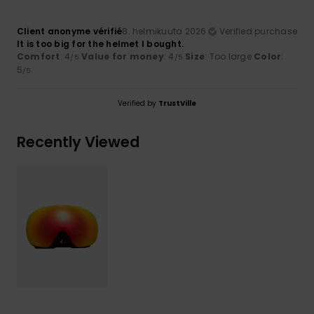
Client anonyme vérifié
8. helmikuuta 2026
Verified purchase
It is too big for the helmet I bought.
Comfort
: 4
Value for money
: 4
Size
: Too large
Color
:
/5
/5
5
/5
Verified by
TrustVille
Recently Viewed