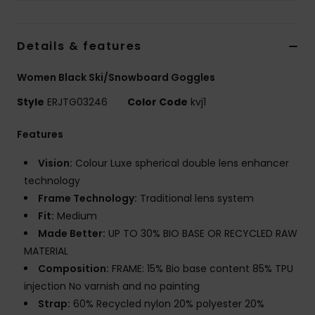
Vaatteet
Details & features
Lisätarvik
Women Black Ski/Snowboard Goggles
Kengät
Style
ERJTG03246
Color Code
kvj1
Fitness
Features
Vision:
Colour Luxe spherical double lens enhancer
Snow
technology
Frame Technology:
Traditional lens system
Fit:
Medium
Made Better:
UP TO 30% BIO BASE OR RECYCLED RAW
MATERIAL
Composition:
FRAME: 15% Bio base content 85% TPU
injection No varnish and no painting
Strap:
60% Recycled nylon 20% polyester 20%