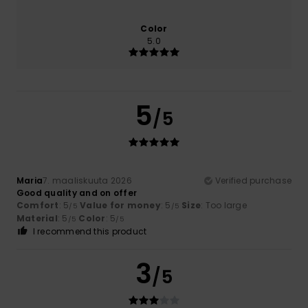
Color
5.0
5
/5
Maria
7. maaliskuuta 2026
Verified purchase
Good quality and on offer
Comfort
: 5
Value for money
: 5
Size
: Too large
/5
/5
Material
: 5
Color
: 5
/5
/5
I recommend this product
3
/5