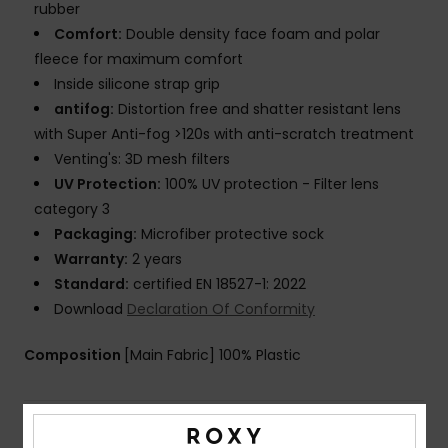
rubber
Comfort:
Double density face foam and polar
fleece for maximum comfort
Inside silicone strap grip
antifog:
Distortion free and shatter resistant lens
with Super Anti-fog >120s with anti-scratch treatment
Venting's: 3D mesh filters
UV Protection:
100% UV protection - Filter lens
category 3
Packaging:
Microfiber protective sock
Warranty:
2 years
Standard:
certified EN 18527-1: 2022
Download
Declaration Of Conformity
Composition
[Main Fabric] 100% Plastic
Shipping & Returns