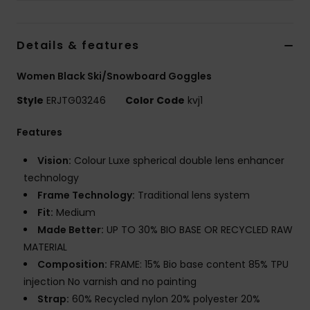
Vaatteet
Details & features
Lisätarvik
Women Black Ski/Snowboard Goggles
Kengät
Style
ERJTG03246
Color Code
kvj1
Fitness
Features
Vision:
Colour Luxe spherical double lens enhancer
Snow
technology
Frame Technology:
Traditional lens system
Fit:
Medium
Made Better:
UP TO 30% BIO BASE OR RECYCLED RAW
MATERIAL
Composition:
FRAME: 15% Bio base content 85% TPU
injection No varnish and no painting
Strap:
60% Recycled nylon 20% polyester 20%