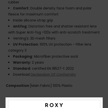
rubber
Comfort:
Double density face foam and polar
fleece for maximum comfort
Inside silicone strap grip
antifog:
Distortion free and shatter resistant lens
with Super Anti-fog >120s with anti-scratch treatment
Venting's: 3D mesh filters
UV Protection:
100% UV protection - Filter lens
category 3
Packaging:
Microfiber protective sock
Warranty:
2 years
Standard:
certified EN 18527-1: 2022
Download
Declaration Of Conformity
Composition
[Main Fabric] 100% Plastic
Shipping & Returns