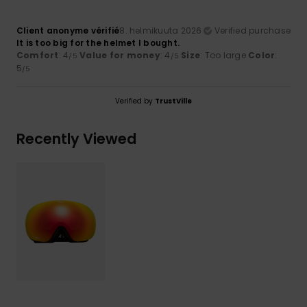
Client anonyme vérifié
8. helmikuuta 2026
Verified purchase
It is too big for the helmet I bought.
Comfort
: 4
Value for money
: 4
Size
: Too large
Color
:
/5
/5
5
/5
Verified by
TrustVille
Recently Viewed