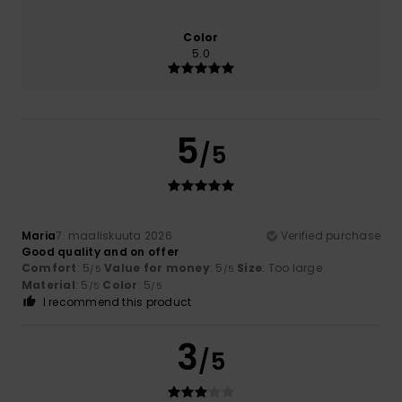
Color
5.0
5
/5
Maria
7. maaliskuuta 2026
Verified purchase
Good quality and on offer
Comfort
: 5
Value for money
: 5
Size
: Too large
/5
/5
Material
: 5
Color
: 5
/5
/5
I recommend this product
3
/5