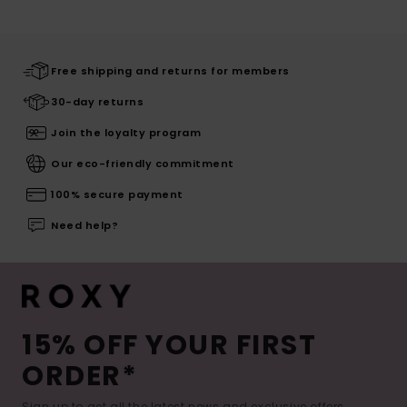
Free shipping and returns for members
30-day returns
Join the loyalty program
Our eco-friendly commitment
100% secure payment
Need help?
15% OFF YOUR FIRST
ORDER*
Sign up to get all the latest news and exclusive offers.