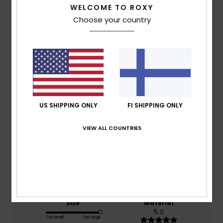
WELCOME TO ROXY
Choose your country
Customer Reviews
Average Score
4.0
/5
US SHIPPING ONLY
FI SHIPPING ONLY
based on
2 verified reviews
since helmikuuta 2026
VIEW ALL COUNTRIES
50% of our customers recommend this product
Comfort
Value for money
4.5
4.5
Size
Material
5.0
Too small
Too large