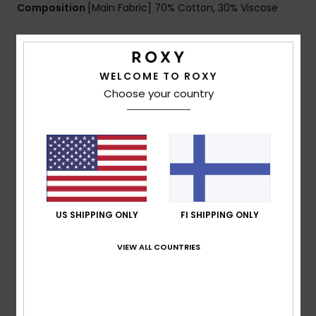
Composition
[Main Fabric] 70% Cotton, 30% Viscose
Shipping & Returns
WELCOME TO ROXY
Choose your country
Customer Reviews
Average Score
5.0
/5
US SHIPPING ONLY
FI SHIPPING ONLY
VIEW ALL COUNTRIES
based on
1 verified reviews
since toukokuuta 2026
100% of our customers recommend this product
Comfort
Value for money
5.0
5.0