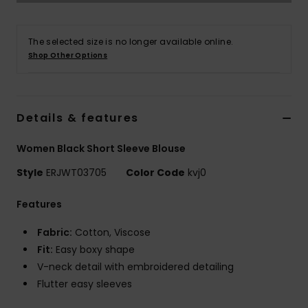
Vaatteet
The selected size is no longer available online.
Lisätarvik
Shop Other Options
Kengät
Details & features
Fitness
Women Black Short Sleeve Blouse
Snow
Style
ERJWT03705
Color Code
kvj0
Features
Fabric:
Cotton, Viscose
Fit:
Easy boxy shape
V-neck detail with embroidered detailing
Flutter easy sleeves