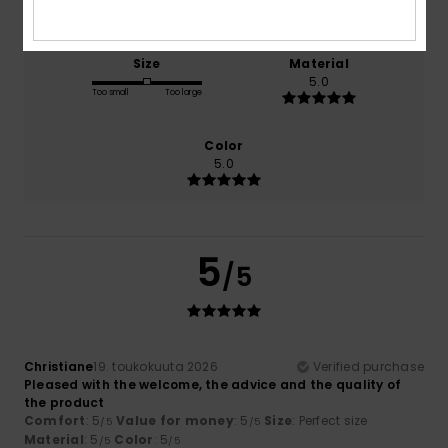
Size
Material
5.0
Too small
Too large
Color
5.0
5
/5
Christiane
19. toukokuuta 2026
Verified purchase
Pleased with the welcome, the advice and the quality of
the product
Comfort
: 5
Value for money
: 5
Size
: Perfect size
/5
/5
Material
: 5
Color
: 5
/5
/5