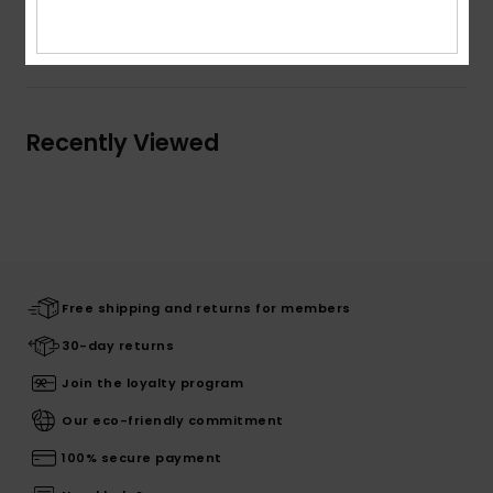
Shipping & Returns
Recently Viewed
Free shipping and returns for members
30-day returns
Join the loyalty program
Our eco-friendly commitment
100% secure payment