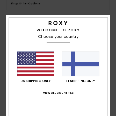
Vaatteet
Shop Other Options
Lisätarvik
Details & features
WELCOME TO ROXY
Kengät
Choose your country
Women Brown Crochet Shorts
Style
ERJNS03615
Color Code
cmd0
Fitness
Features
Snow
Fabric:
Cotton crochet lace [325 g/m2]
Lining:
Fully lined with light jersey
US SHIPPING ONLY
FI SHIPPING ONLY
Fit:
Regular short length
Closure/Waist:
Elasticated waist
VIEW ALL COUNTRIES
ROXY heart metal plate
Composition
[Main Fabric] 100% Cotton