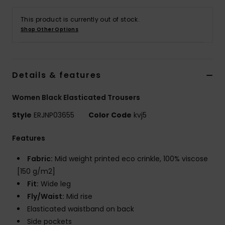
Vaatteet
This product is currently out of stock.
Shop Other Options
Lisätarvik
Kengät
Details & features
Fitness
Women Black Elasticated Trousers
Style
ERJNP03655
Color Code
kvj5
Snow
Features
Fabric:
Mid weight printed eco crinkle, 100% viscose
[150 g/m2]
Fit:
Wide leg
Fly/Waist:
Mid rise
Elasticated waistband on back
Side pockets