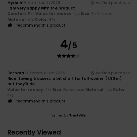
Myriam
19. helmikuuta 2026
Verified purchase
I am very happy with the product
Comfort
: 5
Value for money
: 4
Size
: Perfect size
/5
/5
Material
: 5
Color
: 4
/5
/5
I recommend this product
4
/5
Barbara
16. tammikuuta 2026
Verified purchase
Nice flowing trousers, a bit short for tall women (1.80 m)
but they'll do.
Value for money
: 4
Size
: Perfect size
Material
: 4
Color
:
/5
/5
4
/5
I recommend this product
Verified by
TrustVille
Recently Viewed