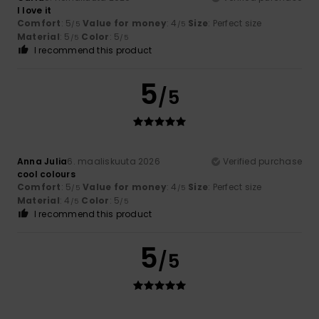
I love it
Comfort
: 5
Value for money
: 4
Size
: Perfect size
/5
/5
Material
: 5
Color
: 5
/5
/5
I recommend this product
5
/5
Anna Julia
6. maaliskuuta 2026
Verified purchase
cool colours
Comfort
: 5
Value for money
: 4
Size
: Perfect size
/5
/5
Material
: 4
Color
: 5
/5
/5
I recommend this product
5
/5