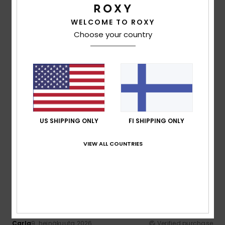
100% of our customers recommend this product
WELCOME TO ROXY
Comfort
Value for money
Choose your country
5.0
4.0
Size
Material
4.5
Too small
Too large
Color
US SHIPPING ONLY
FI SHIPPING ONLY
4.5
VIEW ALL COUNTRIES
5
/5
Carla
9. heinäkuuta 2026
Verified purchase