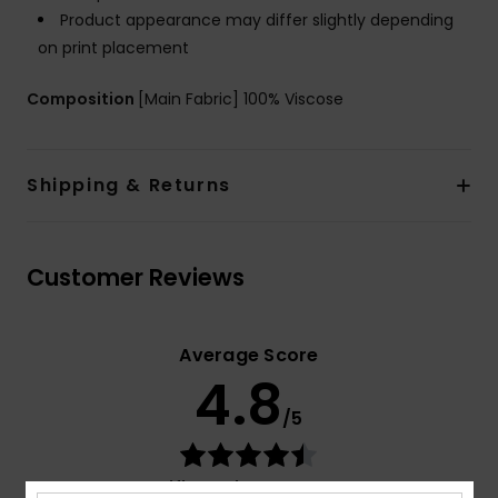
Product appearance may differ slightly depending
on print placement
Composition
[Main Fabric] 100% Viscose
Shipping & Returns
Customer Reviews
Average Score
4.8
/5
based on
4 verified reviews
since tammikuuta 2026