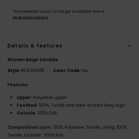
Vaatteet
The selected size is no longer available online.
Shop Other Options
Lisätarvik
Kengät
Details & features
Fitness
Women Beige Sandals
Style
ERJL100085
Color Code
tau
Snow
Features
Upper:
Polyester upper
Footbed:
100% Textile and laser etched Roxy logo
Outsole:
100% EVA
Composition
Upper: 100% Polyester Textile, Lining: 100%
Textile, Outsole : 100% Eva