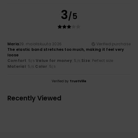
3
/5
Maria
29. maaliskuuta 2026
Verified purchase
The elastic band stretches too much, making it feel very
loose
Comfort
: 5
Value for money
: 5
Size
: Perfect size
/5
/5
Material
: 5
Color
: 5
/5
/5
Verified by
TrustVille
Recently Viewed