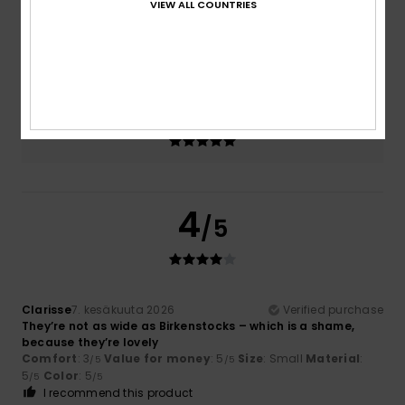
VIEW ALL COUNTRIES
Size
Material
5.0
Too small
Too large
Color
5.0
4
/5
Clarisse
7. kesäkuuta 2026
Verified purchase
They’re not as wide as Birkenstocks – which is a shame,
because they’re lovely
Comfort
: 3
Value for money
: 5
Size
: Small
Material
:
/5
/5
5
Color
: 5
/5
/5
I recommend this product