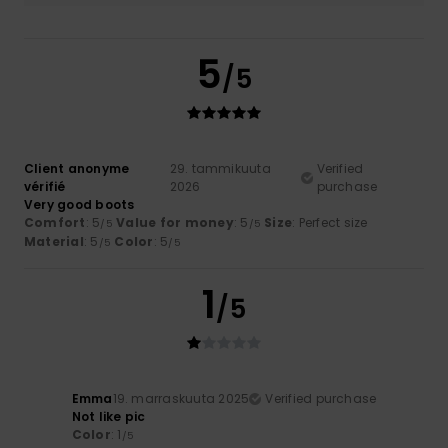
5
/5
Client anonyme
29. tammikuuta
Verified
vérifié
2026
purchase
Very good boots
Comfort
: 5
Value for money
: 5
Size
: Perfect size
/5
/5
Material
: 5
Color
: 5
/5
/5
1
/5
Emma
19. marraskuuta 2025
Verified purchase
Not like pic
Color
: 1
/5