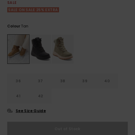
View
Varustekas
Mekot
Talvivaatt
SALE
the FAQ
GIFTCARDS
SALE ON SALE 25% EXTRA
Huivit ja
Lumilautai
Jumpsuits &
hanskat
Lainelauta
WISHLIST
Playsuits
Tan
Colour
Hatut & pi
Koulureput
Shortsit
Aurinkolas
Lisätarvik
Hameet
Märkäpuvu
36
37
38
39
40
Suojavaat
41
42
& neopreen
lisätarvikk
See Size Guide
Swim
Out of Stock