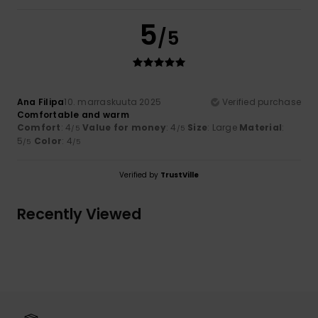
5
/5
Ana Filipa
10. marraskuuta 2025
Verified purchase
Comfortable and warm
Comfort
: 4
Value for money
: 4
Size
: Large
Material
:
/5
/5
5
Color
: 4
/5
/5
Verified by
TrustVille
Recently Viewed