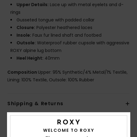
Upper Details:
Lace up with metal eyelets and d-
rings
Gusseted tongue with padded collar
Closure:
Polyester heathered laces
Insole:
Faux fur lined shaft and footbed
Outsole:
Waterproof rubber cupsole with aggressive
ROXY alpine lug bottom
Heel Height:
40mm
Composition
Upper: 95% Synthetic/4% Metal/1% Textile,
Lining: 100% Textile, Outsole: 100% Rubber
Shipping & Returns
Customer Reviews
WELCOME TO ROXY