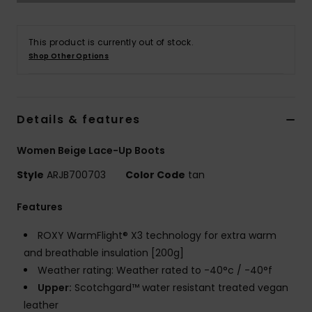
Vaatteet
This product is currently out of stock.
Lisätarvik
Shop Other Options
Kengät
Details & features
Fitness
Women Beige Lace-Up Boots
Snow
Style
ARJB700703
Color Code
tan
Features
ROXY WarmFlight® X3 technology for extra warm
and breathable insulation [200g]
Weather rating: Weather rated to -40°c / -40°f
Upper:
Scotchgard™ water resistant treated vegan
leather