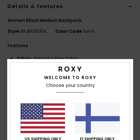
Vaatteet
Details & features
Women Black Medium Backpack
Lisätarvik
Style
ERJBP05054
Color Code
kvm1
Kengät
Features
Fabric:
Printed rubber fabric
Fitness
Compartments:
2 main zip-up compartments
Padded laptop sleeve
Snow
WELCOME TO ROXY
Top zipped sunglasses pocket
Choose your country
2 side bottle pockets
Straps:
Adjustable padded shoulder straps
Reinforcement:
Padded back panel
Reinforced rubber bottom
Features:
Roxy rubber patch
Dimensions:
11.81"H x 15"W x 18.50"D / 30 x 15 x 47 cm
Volume:
21.15 L
US SHIPPING ONLY
FI SHIPPING ONLY