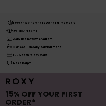
Free shipping and returns for members
30-day returns
Join the loyalty program
Our eco-friendly commitment
100% secure payment
Need help?
15% OFF YOUR FIRST
ORDER*