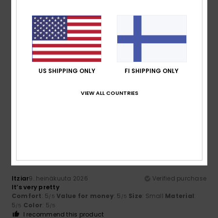
Size
Material
4.3
Too small
Too large
US SHIPPING ONLY
FI SHIPPING ONLY
Color
4.5
VIEW ALL COUNTRIES
5
/5
Itziar
9. heinäkuuta 2026
Verified purchase
It’s very pretty
Comfort
: 5
Value for money
: 5
Size
: Small
Material
:
/5
/5
5
Color
: 5
/5
/5
I recommend this product