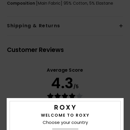
Composition
[Main Fabric] 95% Cotton, 5% Elastane
Shipping & Returns
Customer Reviews
Average Score
4.3
/5
based on
4 verified reviews
since huhtikuuta 2026
50% of our customers recommend this product
WELCOME TO ROXY
Choose your country
Comfort
Value for money
4.3
4.0