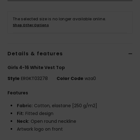
Vaatteet
The selected size is no longer available online.
Lisätarvik
Shop Other Options
Kengät
Details & features
Fitness
Girls 4-16 White Vest Top
Snow
Style
ERGKT03278
Color Code
wza0
Features
Fabric:
Cotton, elastane [250 g/m2]
Fit:
Fitted design
Neck:
Open round neckline
Artwork logo on front