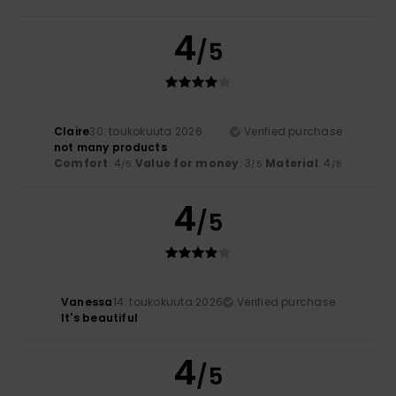
4
/5
Claire
30. toukokuuta 2026
Verified purchase
not many products
Comfort
: 4
Value for money
: 3
Material
: 4
/5
/5
/5
4
/5
Vanessa
14. toukokuuta 2026
Verified purchase
It's beautiful
4
/5