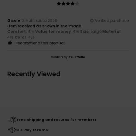
Gisele
10. huhtikuuta 2026
Verified purchase
Item received as shown in the image
Comfort
: 4
Value for money
: 4
Size
: Large
Material
:
/5
/5
4
Color
: 4
/5
/5
I recommend this product
Verified by
TrustVille
Recently Viewed
Free shipping and returns for members
30-day returns