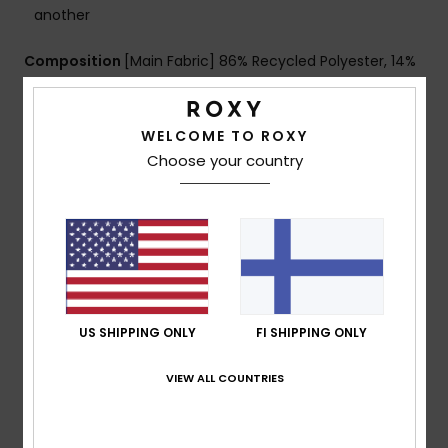
another
Composition
[Main Fabric] 86% Recycled Polyester, 14%
Elastane
WELCOME TO ROXY
Choose your country
Shipping & Returns
Customer Reviews
Average Score
US SHIPPING ONLY
FI SHIPPING ONLY
5.0
/5
VIEW ALL COUNTRIES
based on
1 verified reviews
since toukokuuta 2026