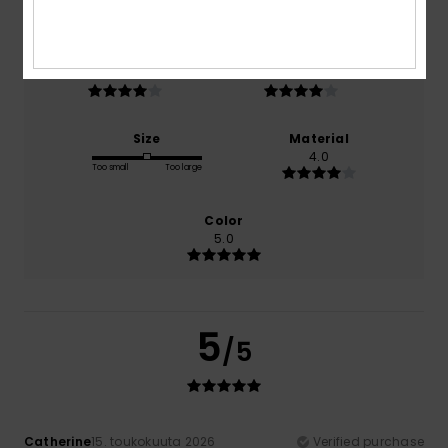
100% of our customers recommend this product
Comfort
Value for money
4.0
4.0
Size
Material
4.0
Too small
Too large
Color
5.0
5
/5
Catherine
15. toukokuuta 2026
Verified purchase