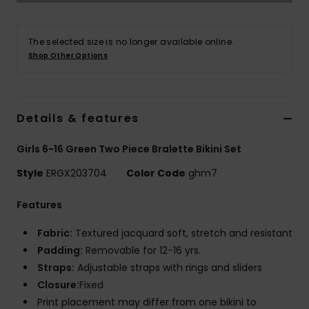
Vaatteet
The selected size is no longer available online.
Lisätarvik
Shop Other Options
Kengät
Details & features
Fitness
Girls 6-16 Green Two Piece Bralette Bikini Set
Snow
Style
ERGX203704
Color Code
ghm7
Features
Fabric:
Textured jacquard soft, stretch and resistant
Padding:
Removable for 12-16 yrs.
Straps:
Adjustable straps with rings and sliders
Closure:
Fixed
Print placement may differ from one bikini to