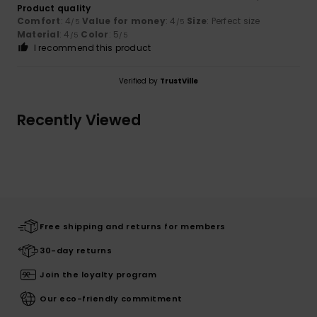
Product quality
Comfort
: 4
Value for money
: 4
Size
: Perfect size
/5
/5
Material
: 4
Color
: 5
/5
/5
I recommend this product
Verified by
TrustVille
Recently Viewed
Free shipping and returns for members
30-day returns
Join the loyalty program
Our eco-friendly commitment