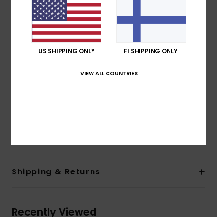
seersucker textured fabric
Shape:
Underwire
Neck:
Sweetheart neck
Support:
High support
Padding:
Pads
US SHIPPING ONLY
FI SHIPPING ONLY
Straps:
Adjustable straps with rings & sliders
VIEW ALL COUNTRIES
Closure:
Clip closure
Coverage:
Mid coverage
Branding:
Roxy rubber plate
Composition
[Main Fabric] 62% Recycled Polyester, 33%
Nylon, 5% Elastane
Shipping & Returns
Recently Viewed