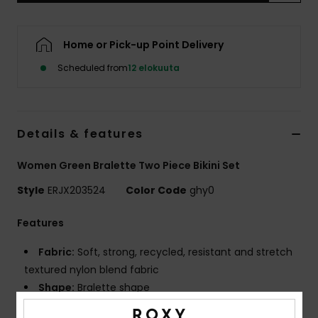
Vaatteet
Home or Pick-up Point Delivery
Lisätarvik
Scheduled from
12 elokuuta
Kengät
Details & features
Fitness
Women Green Bralette Two Piece Bikini Set
Snow
Style
ERJX203524
Color Code
ghy0
Features
Fabric:
Soft, strong, recycled, resistant and stretch
textured nylon blend fabric
Shape:
Bralette shape
Neck:
Scoop neck