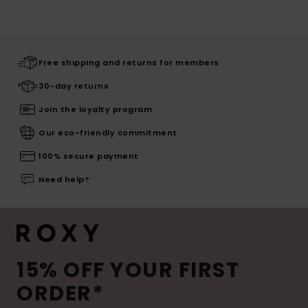
Free shipping and returns for members
30-day returns
Join the loyalty program
Our eco-friendly commitment
100% secure payment
Need help?
15% OFF YOUR FIRST
ORDER*