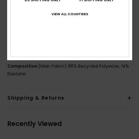
coating
Fit:
Loose fit
VIEW ALL COUNTRIES
Neck:
Crew neck
Sleeves:
Short sleeves
Closure:
Pullover closure
Other Features:
Breathable and quick drying to
perform during practice
Composition
[Main Fabric] 86% Recycled Polyester, 14%
Elastane
Shipping & Returns
Recently Viewed