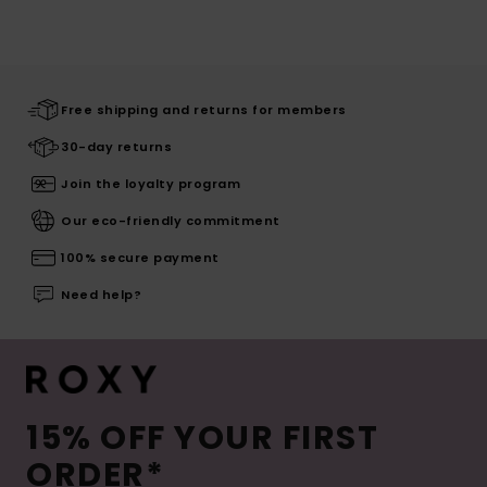
Free shipping and returns for members
30-day returns
Join the loyalty program
Our eco-friendly commitment
100% secure payment
Need help?
15% OFF YOUR FIRST
ORDER*