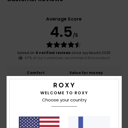
Average Score
4.5
/5
based on
6 verified reviews
since syyskuuta 2025
67% of our customers recommend this product
Comfort
Value for money
4.6
4.4
WELCOME TO ROXY
Size
Material
Choose your country
4.6
Too small
Too large
Color
4.4