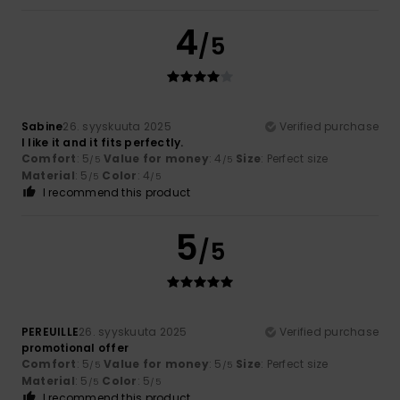
4
/5
Sabine
26. syyskuuta 2025
Verified purchase
I like it and it fits perfectly.
Comfort
: 5
Value for money
: 4
Size
: Perfect size
/5
/5
Material
: 5
Color
: 4
/5
/5
I recommend this product
5
/5
PEREUILLE
26. syyskuuta 2025
Verified purchase
promotional offer
Comfort
: 5
Value for money
: 5
Size
: Perfect size
/5
/5
Material
: 5
Color
: 5
/5
/5
I recommend this product