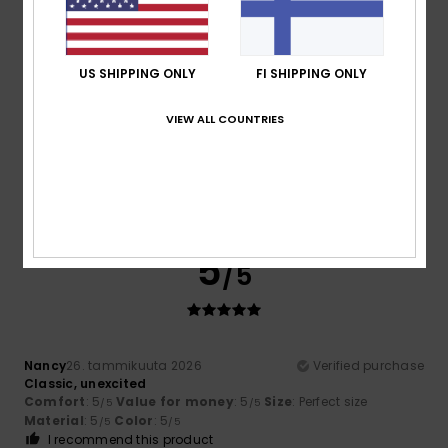
US SHIPPING ONLY
FI SHIPPING ONLY
5
/5
VIEW ALL COUNTRIES
Agathe
27. maaliskuuta 2026
Verified purchase
Very nice
5
/5
Nancy
26. tammikuuta 2026
Verified purchase
Classic, unexcited
Comfort
: 5
Value for money
: 5
Size
: Perfect size
/5
/5
Material
: 5
Color
: 5
/5
/5
I recommend this product