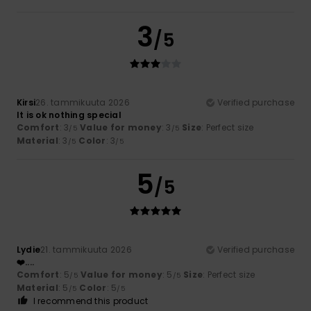
3
/5
Kirsi
26. tammikuuta 2026
Verified purchase
It is ok nothing special
Comfort
: 3
Value for money
: 3
Size
: Perfect size
/5
/5
Material
: 3
Color
: 3
/5
/5
5
/5
Lydie
21. tammikuuta 2026
Verified purchase
❤️....
Comfort
: 5
Value for money
: 5
Size
: Perfect size
/5
/5
Material
: 5
Color
: 5
/5
/5
I recommend this product