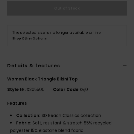
Vaatteet
Out of Stock
Lisätarvik
The selected size is no longer available online.
Kengät
Shop Other Options
Fitness
Details & features
Snow
Women Black Triangle Bikini Top
Style
ERJX305500
Color Code
kvj0
Features
Collection:
SD Beach Classics collection
Fabric:
Soft, resistant & stretch 85% recycled
polyester 15% elastane blend fabric