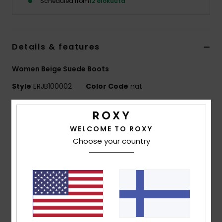
Scheduled from
12 elokuuta
Vaatteet
Lisätarvik
Details & features
Kengät
Women Beige Suede Boots
Style
ERJB100002
Color Code
nat
Fitness
Features
Snow
WELCOME TO ROXY
Upper:
65% suede leather, 35% jacquard textile
Choose your country
Lining:
Sherpa 100% faux fur
Outsole:
100% sponge rubber
Heel Height:
120 mm
Platform height:
50 mm
Features:
Jacquard ethnic pattern
Branded tape at back
Binding at opening edge