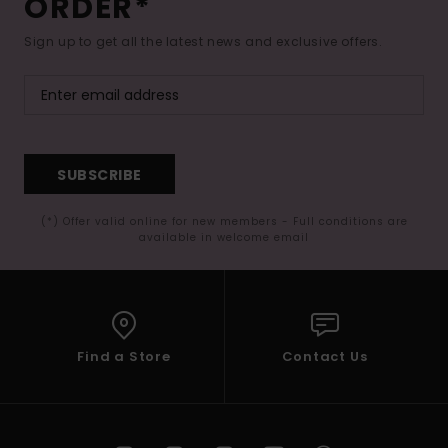
ORDER*
Sign up to get all the latest news and exclusive offers.
SUBSCRIBE
(*) Offer valid online for new members - Full conditions are
available in welcome email
Find a Store
Contact Us