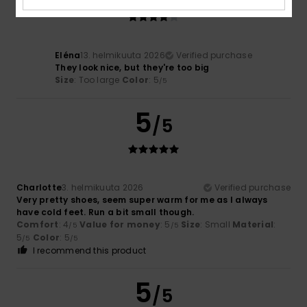
Eléna
13. helmikuuta 2026
Verified purchase
They look nice, but they're too big
Size
: Too large
Color
: 5
/5
5
/5
Charlotte
3. helmikuuta 2026
Verified purchase
Very pretty shoes, seem super warm for me as I always
have cold feet. Run a bit small though.
Comfort
: 4
Value for money
: 5
Size
: Small
Material
:
/5
/5
5
Color
: 5
/5
/5
I recommend this product
5
/5