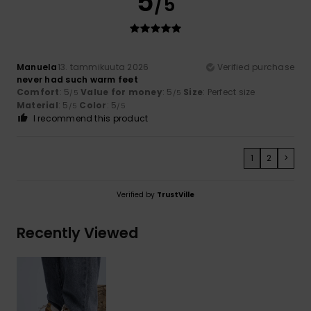
5
/5
Manuela
13. tammikuuta 2026
Verified purchase
never had such warm feet
Comfort
: 5
Value for money
: 5
Size
: Perfect size
/5
/5
Material
: 5
Color
: 5
/5
/5
I recommend this product
1
2
>
Verified by
TrustVille
Recently Viewed