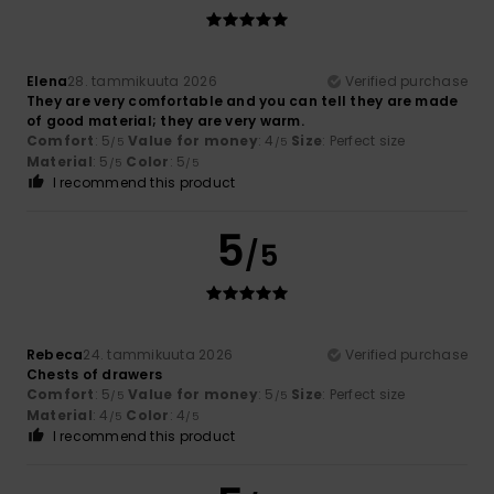
Elena
28. tammikuuta 2026
Verified purchase
They are very comfortable and you can tell they are made
of good material; they are very warm.
Comfort
: 5
Value for money
: 4
Size
: Perfect size
/5
/5
Material
: 5
Color
: 5
/5
/5
I recommend this product
5
/5
Rebeca
24. tammikuuta 2026
Verified purchase
Chests of drawers
Comfort
: 5
Value for money
: 5
Size
: Perfect size
/5
/5
Material
: 4
Color
: 4
/5
/5
I recommend this product