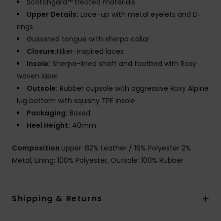
Scotchgard™ treated materials
Upper Details:
Lace-up with metal eyelets and D-
rings
Gusseted tongue with sherpa collar
Closure:
Hiker-inspired laces
Insole:
Sherpa-lined shaft and footbed with Roxy
woven label
Outsole:
Rubber cupsole with aggressive Roxy Alpine
lug bottom with squishy TPE insole
Packaging:
Boxed
Heel Height:
40mm
Composition
Upper: 82% Leather / 16% Polyester 2%
Metal, Lining: 100% Polyester, Outsole: 100% Rubber
Shipping & Returns