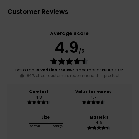
Customer Reviews
Average Score
4.9
/5
based on
19 verified reviews
since marraskuuta 2025
84% of our customers recommend this product
Comfort
Value for money
4.8
4.7
Size
Material
4.8
Too small
Too large