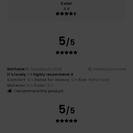
Color
4.8
5
/5
Nathalie
28. toukokuuta 2026
Verified purchase
It’s lovely – I highly recommend it
Comfort
: 5
Value for money
: 5
Size
: Perfect size
/5
/5
Material
: 5
Color
: 5
/5
/5
I recommend this product
5
/5