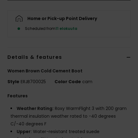
Vaatteet
Home or Pick-up Point Delivery
Lisätarvik
Scheduled from
11 elokuuta
Kengät
Details & features
Fitness
Women Brown Cold Cement Boot
Snow
Style
ERJB700025
Color Code
cam
Features
Weather Rating:
Roxy WarmFlight 3 with 200 gram
thermal insulation weather rated to -40 degrees
C/-40 degrees F
Upper:
Water-resistant treated suede