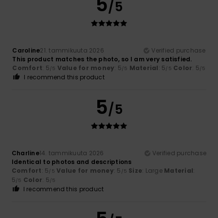
5
/5
Caroline
21. tammikuuta 2026
Verified purchase
This product matches the photo, so I am very satisfied.
Comfort
: 5
Value for money
: 5
Material
: 5
Color
: 5
/5
/5
/5
/5
I recommend this product
5
/5
Charline
14. tammikuuta 2026
Verified purchase
Identical to photos and descriptions
Comfort
: 5
Value for money
: 5
Size
: Large
Material
:
/5
/5
5
Color
: 5
/5
/5
I recommend this product