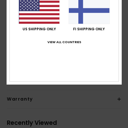
24% less CO2 emissions per wetsuit
Limestone-derivate eco-friendly neoprene made
from scrap rubber tires and Bluesign® certified
Seams:
GBS glued and blind stitched seams
US SHIPPING ONLY
FI SHIPPING ONLY
Closure:
Instep hook and loop adjustment
Other Features:
Heel reinforcement system.
VIEW ALL COUNTRIES
Composition
[Main Fabric] 92% Nylon/Polyamide, 8%
Elastane
Shipping & Returns
Warranty
Recently Viewed