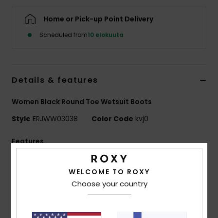
Vaatteet
Home or Pick-up Point Delivery
Lisätarvik
Scheduled from
10 elokuuta
Kengät
Details & features
Fitness
Women Black Round Toe Wetsuit Boots
Style
ERJWW03038
Color Code
kvj0
Snow
Features
Fabric:
Nylon/polyamide elastane blend fabric
WELCOME TO ROXY
Neoprene Foam:
FreeMax super stretch neoprene
Choose your country
for great performance & durability
StretchFlight 2 neoprene for increased warmth and
comfort without sacrificing flexibility