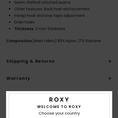
Seam: Flatlock stitched seams
Other Features: Back heel reinforcement
Instep hook and loop tape adjustment
Drain holes
Thickness:
2 mm thickness
Composition
[Main Fabric] 83% Nylon, 17% Elastane
Shipping & Returns
Warranty
Customer Reviews
WELCOME TO ROXY
Choose your country