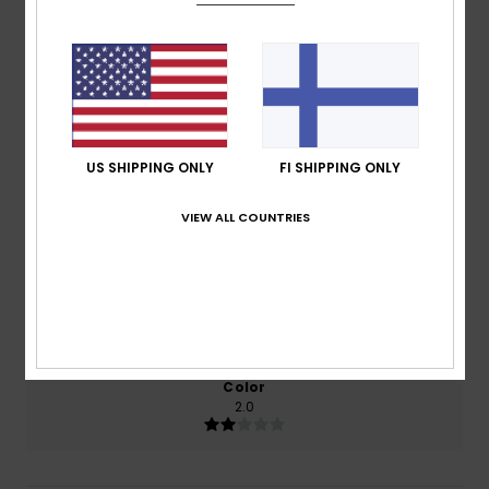
Average Score
3.0
/5
based on
2 verified reviews
since joulukuuta 2025
50% of our customers recommend this product
US SHIPPING ONLY
FI SHIPPING ONLY
Comfort
Value for money
VIEW ALL COUNTRIES
3.0
2.5
Size
Material
3.0
Too small
Too large
Color
2.0