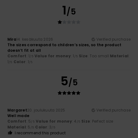
1
/5
Mira
14. kesäkuuta 2026
Verified purchase
The sizes correspond to children’s sizes, so the product
doesn’t fit at all
Comfort
: 1
Value for money
: 1
Size
: Too small
Material
:
/5
/5
1
Color
: 1
/5
/5
5
/5
Margaret
20. joulukuuta 2025
Verified purchase
Well made
Comfort
: 5
Value for money
: 4
Size
: Perfect size
/5
/5
Material
: 5
Color
: 3
/5
/5
I recommend this product