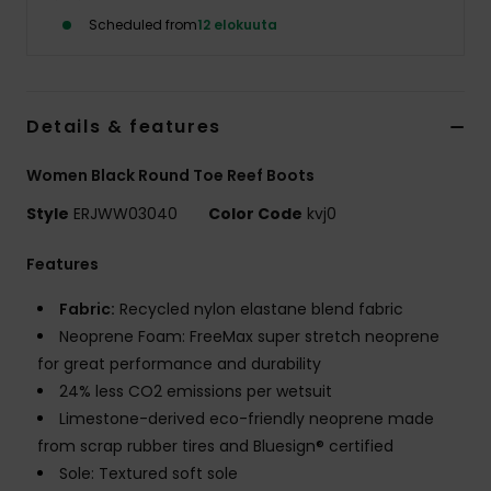
Vaatteet
Scheduled from
12 elokuuta
Lisätarvik
Details & features
Kengät
Women Black Round Toe Reef Boots
Fitness
Style
ERJWW03040
Color Code
kvj0
Features
Snow
Fabric:
Recycled nylon elastane blend fabric
Neoprene Foam: FreeMax super stretch neoprene
for great performance and durability
24% less CO2 emissions per wetsuit
Limestone-derived eco-friendly neoprene made
from scrap rubber tires and Bluesign® certified
Sole: Textured soft sole