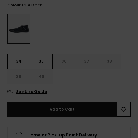
View
Varustekas
Mekot
Talvivaatt
True Black
Colour
the FAQ
GIFTCARDS
Huivit ja
Lumilautai
Jumpsuits &
hanskat
Lainelauta
WISHLIST
Playsuits
Hatut & pi
Koulureput
Shortsit
Aurinkolas
Lisätarvik
34
35
36
37
38
Hameet
Märkäpuvu
39
40
See Size Guide
Suojavaat
& neopreen
lisätarvikk
Add to Cart
Swim
Home or Pick-up Point Delivery