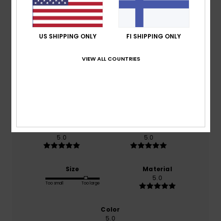
Customer Reviews
Average Score
US SHIPPING ONLY
FI SHIPPING ONLY
5.0
VIEW ALL COUNTRIES
/5
based on
1 verified reviews
since huhtikuuta 2026
100% of our customers recommend this product
Comfort
Value for money
5.0
5.0
Size
Material
5.0
Too small
Too large
Color
5.0