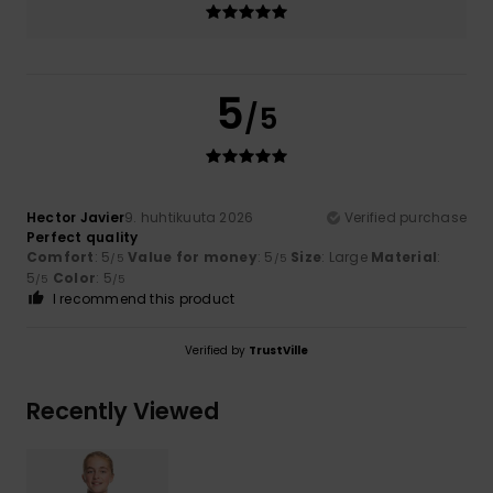
5
/5
Hector Javier
9. huhtikuuta 2026
Verified purchase
Perfect quality
Comfort
: 5
Value for money
: 5
Size
: Large
Material
:
/5
/5
5
Color
: 5
/5
/5
I recommend this product
Verified by
TrustVille
Recently Viewed