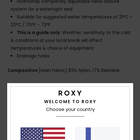
Hydrowrap completely adjustable neck closure
system for a watertight seal
Suitable for suggested water temperatures of 21°C -
23°C / 70°F - 73°F
This is a guide only:
Weather, sensitivity to the cold
& conditions at your local break will affect
temperatures & choice of equipment
Drainage holes
Composition
[Main Fabric] 83% Nylon, 17% Elastane
Shipping & Returns
WELCOME TO ROXY
Choose your country
Warranty