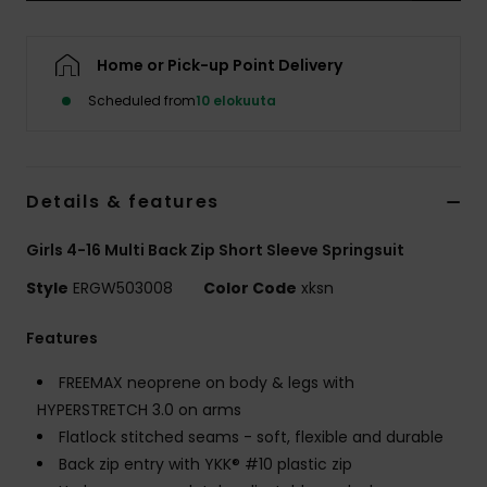
Vaatteet
Home or Pick-up Point Delivery
Lisätarvik
Scheduled from
10 elokuuta
Kengät
Details & features
Fitness
Girls 4-16 Multi Back Zip Short Sleeve Springsuit
Snow
Style
ERGW503008
Color Code
xksn
Features
FREEMAX neoprene on body & legs with
HYPERSTRETCH 3.0 on arms
Flatlock stitched seams - soft, flexible and durable
Back zip entry with YKK® #10 plastic zip