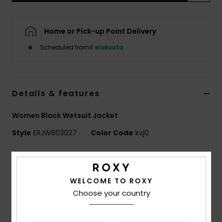
Vaatteet
Home or Pick-up Point Delivery
Lisätarvik
Scheduled from
8 elokuuta
Kengät
Details & features
Fitness
Women Black Wetsuit Jacket
Snow
Style
ERJW803027
Color Code
kvj0
Features
Fabric:
Recycled polyester elastane blend fabric
WELCOME TO ROXY
Neoprene Foam:
StretchFlight Eco
Choose your country
Seams:
Flatlock stitched seams
Water based glue used for lamination