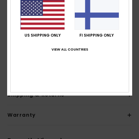
Lining:
Recycled polyester and nylon used for linings
Neck:
Hooded neck
Entry:
Front zip with PK#8 plastic zip
Pockets:
Side pocket
Other Features:
Hood
US SHIPPING ONLY
FI SHIPPING ONLY
Product appearance may differ slightly depending
on print placement.
VIEW ALL COUNTRIES
Composition
[Main Fabric] 88% Recycled Polyester, 12%
Elastane
Shipping & Returns
Warranty