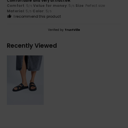
Comfortable and very attractive.
Comfort
: 5
Value for money
: 5
Size
: Perfect size
/5
/5
Material
: 5
Color
: 5
/5
/5
I recommend this product
Verified by
TrustVille
Recently Viewed