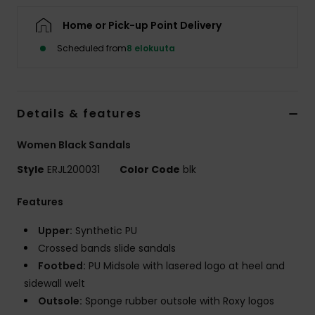
Vaatteet
Home or Pick-up Point Delivery
Lisätarvik
Scheduled from
8 elokuuta
Kengät
Details & features
Fitness
Women Black Sandals
Style
ERJL200031
Color Code
blk
Snow
Features
Upper:
Synthetic PU
Crossed bands slide sandals
Footbed:
PU Midsole with lasered logo at heel and
sidewall welt
Outsole:
Sponge rubber outsole with Roxy logos