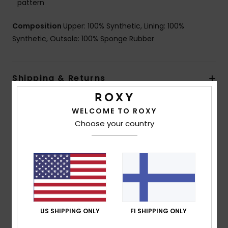
pattern
Composition
Upper: 100% Synthetic, Lining: 100%
Synthetic, Outsole: 100% Sponge Rubber
Shipping & Returns
WELCOME TO ROXY
Customer Reviews
Choose your country
Average Score
5.0
/5
US SHIPPING ONLY
FI SHIPPING ONLY
based on
1 verified reviews
since toukokuuta 2026
100% of our customers recommend this product