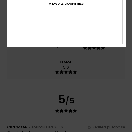
VIEW ALL COUNTRIES
Comfort
Value for money
5.0
5.0
Size
Material
5.0
Too small
Too large
Color
5.0
5
/5
Charlotte
15. toukokuuta 2026
Verified purchase