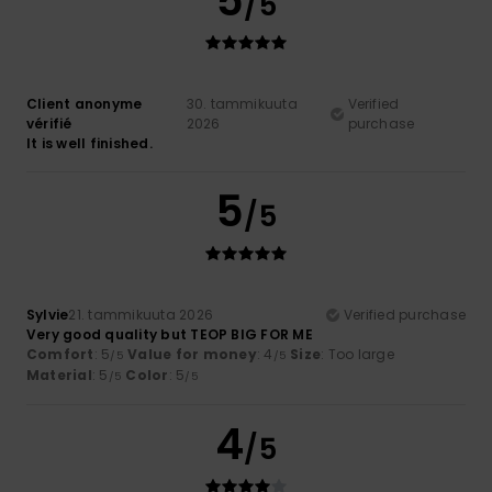
5
/5
Client anonyme
30. tammikuuta
Verified
vérifié
2026
purchase
It is well finished.
5
/5
Sylvie
21. tammikuuta 2026
Verified purchase
Very good quality but TEOP BIG FOR ME
Comfort
: 5
Value for money
: 4
Size
: Too large
/5
/5
Material
: 5
Color
: 5
/5
/5
4
/5