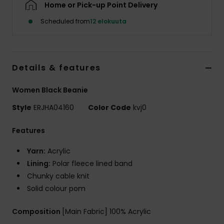
Home or Pick-up Point Delivery
Vaatteet
Scheduled from
12 elokuuta
Lisätarvik
Kengät
Details & features
Women Black Beanie
Fitness
Style
ERJHA04160
Color Code
kvj0
Snow
Features
Yarn:
Acrylic
Lining:
Polar fleece lined band
Chunky cable knit
Solid colour pom
Composition
[Main Fabric] 100% Acrylic