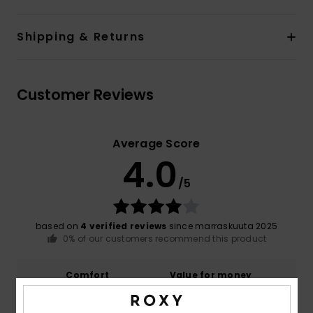
Shipping & Returns
Customer Reviews
Average Score
4.0
/5
based on
4 verified reviews
since marraskuuta 2025
0% of our customers recommend this product
Comfort
Value for money
4.3
3.3