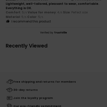
Lightweight, well-tailored, pleasant to wear, comfortable.
Everything is OK.
Comfort
: 5
Value for money
: 4
Size
: Perfect size
/5
/5
Material
: 5
Color
: 5
/5
/5
I recommend this product
Verified by
TrustVille
Recently Viewed
Free shipping and returns for members
30-day returns
Join the loyalty program
Our eco-friendly commitment