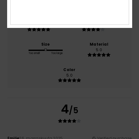
100% of our customers recommend this product
Comfort
Value for money
5.0
4.0
Size
Material
5.0
Too small
Too large
Color
5.0
4
/5
Emilie
26. marraskuuta 2025
Verified purchase