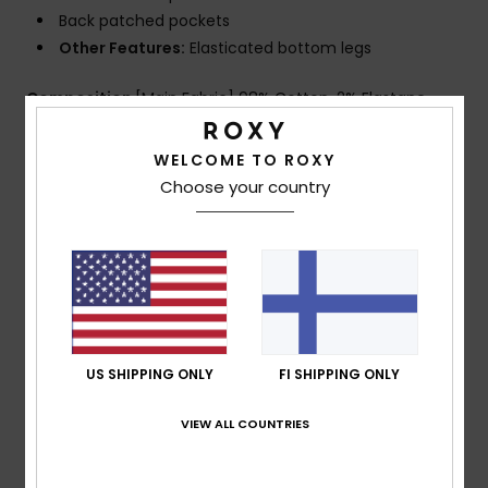
Back patched pockets
Other Features:
Elasticated bottom legs
Composition
[Main Fabric] 98% Cotton, 2% Elastane
WELCOME TO ROXY
Shipping & Returns
Choose your country
Customer Reviews
Average Score
4.0
US SHIPPING ONLY
FI SHIPPING ONLY
/5
VIEW ALL COUNTRIES
based on
1 verified reviews
since marraskuuta 2025