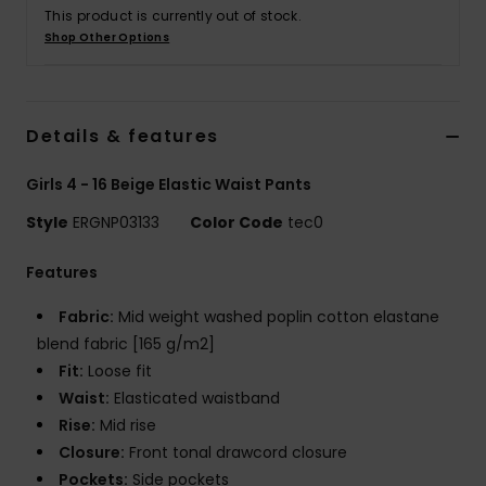
Vaatteet
This product is currently out of stock.
Shop Other Options
Lisätarvik
Details & features
Kengät
Girls 4 - 16 Beige Elastic Waist Pants
Fitness
Style
ERGNP03133
Color Code
tec0
Snow
Features
Fabric:
Mid weight washed poplin cotton elastane
blend fabric [165 g/m2]
Fit:
Loose fit
Waist:
Elasticated waistband
Rise:
Mid rise
Closure:
Front tonal drawcord closure
Pockets:
Side pockets