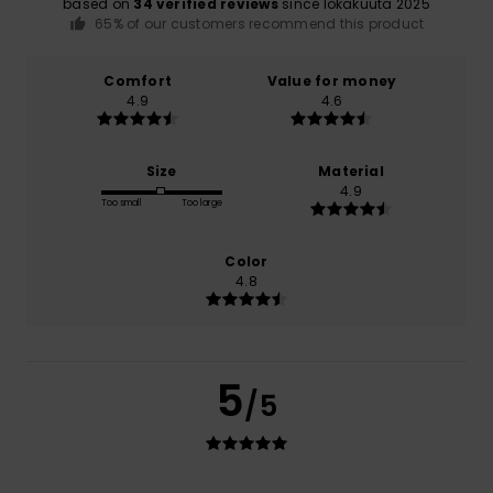
based on
34 verified reviews
since lokakuuta 2025
65% of our customers recommend this product
Comfort
Value for money
4.9
4.6
Size
Material
4.9
Too small
Too large
Color
4.8
5
/5