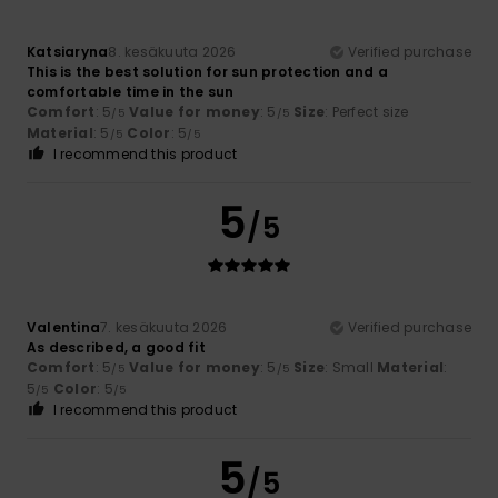
Katsiaryna
8. kesäkuuta 2026
Verified purchase
This is the best solution for sun protection and a
comfortable time in the sun
Comfort
: 5
Value for money
: 5
Size
: Perfect size
/5
/5
Material
: 5
Color
: 5
/5
/5
I recommend this product
5
/5
Valentina
7. kesäkuuta 2026
Verified purchase
As described, a good fit
Comfort
: 5
Value for money
: 5
Size
: Small
Material
:
/5
/5
5
Color
: 5
/5
/5
I recommend this product
5
/5