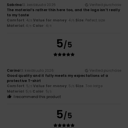
Sabrina
13. kesäkuuta 2026
Verified purchase
The material’s rather thin here too, and the logo isn’t really
to my taste
Comfort
: 4
Value for money
: 4
Size
: Perfect size
/5
/5
Material
: 4
Color
: 4
/5
/5
5
/5
Carina
13. kesäkuuta 2026
Verified purchase
Good quality and it fully meets my expectations of a
protective T-shirt
Comfort
: 5
Value for money
: 5
Size
: Too large
/5
/5
Material
: 5
Color
: 5
/5
/5
I recommend this product
5
/5