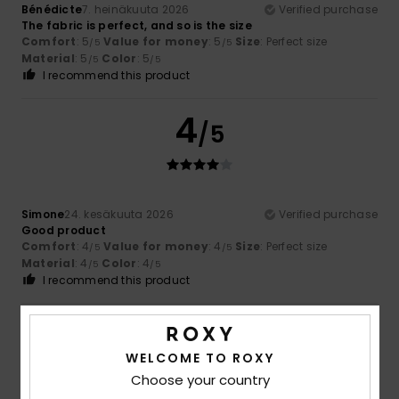
Bénédicte
7. heinäkuuta 2026
Verified purchase
The fabric is perfect, and so is the size
Comfort
: 5
Value for money
: 5
Size
: Perfect size
/5
/5
Material
: 5
Color
: 5
/5
/5
I recommend this product
4
/5
Simone
24. kesäkuuta 2026
Verified purchase
Good product
Comfort
: 4
Value for money
: 4
Size
: Perfect size
/5
/5
Material
: 4
Color
: 4
/5
/5
I recommend this product
4
/5
WELCOME TO ROXY
Choose your country