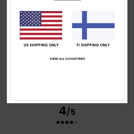
Simone
24. kesäkuuta 2026
Verified purchase
Good product
Comfort
: 4
Value for money
: 4
Size
: Perfect size
/5
/5
Material
: 4
Color
: 4
/5
/5
5
/5
US SHIPPING ONLY
FI SHIPPING ONLY
VIEW ALL COUNTRIES
Marion
17. kesäkuuta 2026
Verified purchase
Fits perfectly, looks great
Comfort
: 5
Value for money
: 5
Size
: Large
Material
:
/5
/5
5
Color
: 5
/5
/5
I recommend this product
4
/5