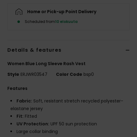
Vaatteet
Home or Pick-up Point Delivery
Lisätarvik
Scheduled from
10 elokuuta
Kengät
Details & features
Fitness
Women Blue Long Sleeve Rash Vest
Style
ERJWR03547
Color Code
bsp0
Snow
Features
Fabric:
Soft, resistant stretch recycled polyester-
elastane jersey
Fit:
Fitted
UV Protection:
UPF 50 sun protection
Large collar binding