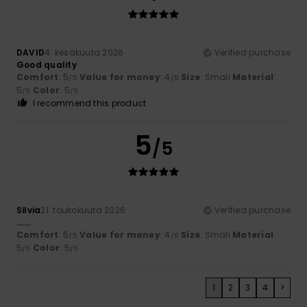
DAVID
4. kesäkuuta 2026
Verified purchase
Good quality
Comfort
: 5
Value for money
: 4
Size
: Small
Material
:
/5
/5
5
Color
: 5
/5
/5
I recommend this product
5
/5
Silvia
21. toukokuuta 2026
Verified purchase
…….
Comfort
: 5
Value for money
: 4
Size
: Small
Material
:
/5
/5
5
Color
: 5
/5
/5
1
2
3
4
>