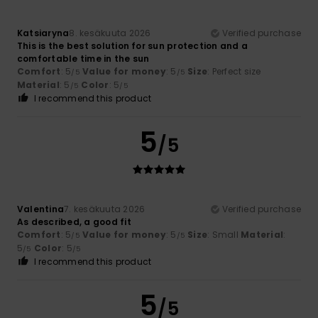
Katsiaryna
8. kesäkuuta 2026
Verified purchase
This is the best solution for sun protection and a
comfortable time in the sun
Comfort
: 5
Value for money
: 5
Size
: Perfect size
/5
/5
Material
: 5
Color
: 5
/5
/5
I recommend this product
5
/5
Valentina
7. kesäkuuta 2026
Verified purchase
As described, a good fit
Comfort
: 5
Value for money
: 5
Size
: Small
Material
:
/5
/5
5
Color
: 5
/5
/5
I recommend this product
5
/5