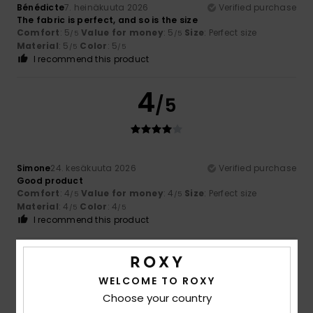
Bénédicte
7. heinäkuuta 2026
Verified purchase
The fabric is perfect, and so is the size
Comfort
: 5
Value for money
: 5
Size
: Perfect size
/5
/5
Material
: 5
Color
: 5
/5
/5
I recommend this product
4
/5
Simone
24. kesäkuuta 2026
Verified purchase
Good product
Comfort
: 4
Value for money
: 4
Size
: Perfect size
/5
/5
Material
: 4
Color
: 4
/5
/5
I recommend this product
4
/5
WELCOME TO ROXY
Choose your country