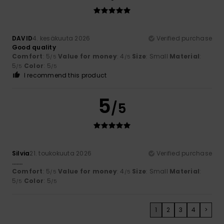
DAVID
4. kesäkuuta 2026
Verified purchase
Good quality
Comfort
: 5
Value for money
: 4
Size
: Small
Material
:
/5
/5
5
Color
: 5
/5
/5
I recommend this product
5
/5
Silvia
21. toukokuuta 2026
Verified purchase
…….
Comfort
: 5
Value for money
: 4
Size
: Small
Material
:
/5
/5
5
Color
: 5
/5
/5
1
2
3
4
>