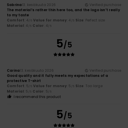
Sabrina
13. kesäkuuta 2026
Verified purchase
The material’s rather thin here too, and the logo isn’t really
to my taste
Comfort
: 4
Value for money
: 4
Size
: Perfect size
/5
/5
Material
: 4
Color
: 4
/5
/5
5
/5
Carina
13. kesäkuuta 2026
Verified purchase
Good quality and it fully meets my expectations of a
protective T-shirt
Comfort
: 5
Value for money
: 5
Size
: Too large
/5
/5
Material
: 5
Color
: 5
/5
/5
I recommend this product
5
/5