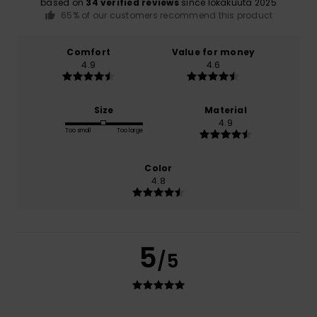
based on
34 verified reviews
since lokakuuta 2025
65% of our customers recommend this product
Comfort
Value for money
4.9
4.6
Size
Material
4.9
Too small
Too large
Color
4.8
5
/5