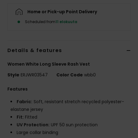
Vaatteet
Home or Pick-up Point Delivery
Lisätarvik
Scheduled from
11 elokuuta
Kengät
Details & features
Fitness
Women White Long Sleeve Rash Vest
Style
ERJWR03547
Color Code
wbb0
Snow
Features
Fabric:
Soft, resistant stretch recycled polyester-
elastane jersey
Fit:
Fitted
UV Protection:
UPF 50 sun protection
Large collar binding