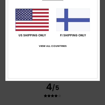
Simone
24. kesäkuuta 2026
Verified purchase
Good product
Comfort
: 4
Value for money
: 4
Size
: Perfect size
/5
/5
Material
: 4
Color
: 4
/5
/5
5
/5
US SHIPPING ONLY
FI SHIPPING ONLY
VIEW ALL COUNTRIES
Marion
17. kesäkuuta 2026
Verified purchase
Fits perfectly, looks great
Comfort
: 5
Value for money
: 5
Size
: Large
Material
:
/5
/5
5
Color
: 5
/5
/5
I recommend this product
4
/5