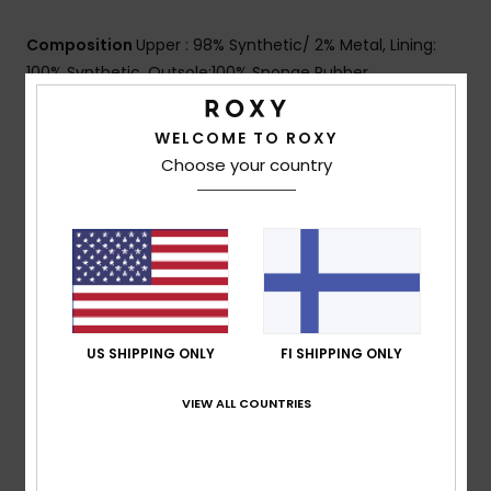
Composition
Upper : 98% Synthetic/ 2% Metal, Lining:
100% Synthetic, Outsole:100% Sponge Rubber
WELCOME TO ROXY
Shipping & Returns
Choose your country
Customer Reviews
Average Score
5.0
US SHIPPING ONLY
FI SHIPPING ONLY
/5
VIEW ALL COUNTRIES
based on
1 verified reviews
since joulukuuta 2025
100% of our customers recommend this product