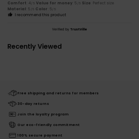
Comfort
: 4
Value for money
: 5
Size
: Perfect size
/5
/5
Material
: 5
Color
: 5
/5
/5
I recommend this product
Verified by
TrustVille
Recently Viewed
Free shipping and returns for members
30-day returns
Join the loyalty program
Our eco-friendly commitment
100% secure payment