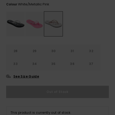
View
Varustekas
Mekot
Talvivaatt
White/metallic Pink
Colour
the FAQ
GIFTCARDS
Huivit ja
Lumilautai
Jumpsuits &
hanskat
Lainelauta
WISHLIST
Playsuits
Hatut & pi
Koulureput
Shortsit
Aurinkolas
Lisätarvik
28
29
30
31
32
Hameet
Märkäpuvu
33
34
35
36
37
See Size Guide
Suojavaat
& neopreen
lisätarvikk
Out of Stock
Swim
This product is currently out of stock.