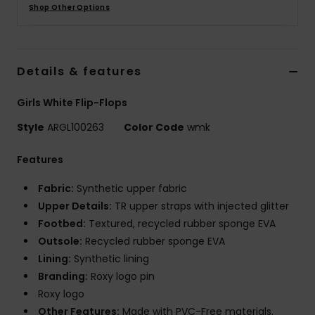
Vaatteet
Shop Other Options
Lisätarvik
Details & features
Kengät
Girls White Flip-Flops
Style
ARGL100263
Color Code
wmk
Fitness
Features
Snow
Fabric:
Synthetic upper fabric
Upper Details:
TR upper straps with injected glitter
Footbed:
Textured, recycled rubber sponge EVA
Outsole:
Recycled rubber sponge EVA
Lining:
Synthetic lining
Branding:
Roxy logo pin
Roxy logo
Other Features:
Made with PVC-Free materials.