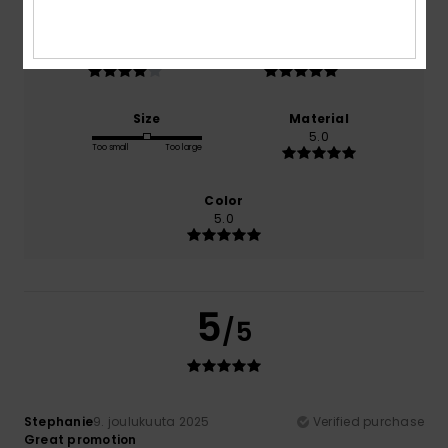
Comfort
Value for money
4.0
5.0
Size
Material
5.0
Too small
Too large
Color
5.0
5
/5
Stephanie
9. joulukuuta 2025
Verified purchase
Great promotion