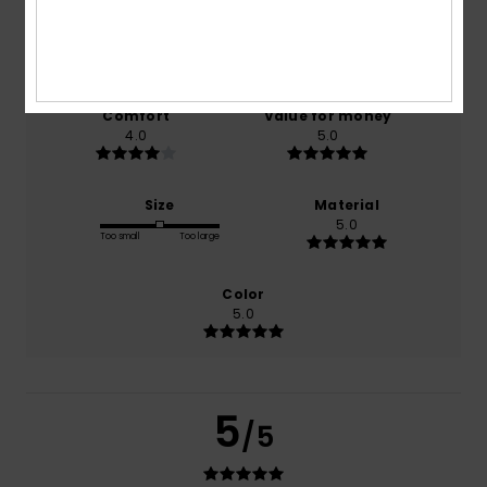
based on
1 verified reviews
since joulukuuta 2025
100% of our customers recommend this product
Comfort
Value for money
4.0
5.0
Size
Material
5.0
Too small
Too large
Color
5.0
5
/5