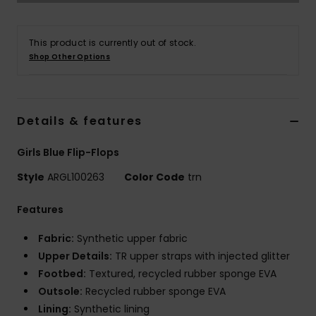
Vaatteet
This product is currently out of stock.
Lisätarvik
Shop Other Options
Kengät
Details & features
Fitness
Girls Blue Flip-Flops
Snow
Style
ARGL100263
Color Code
trn
Features
Fabric:
Synthetic upper fabric
Upper Details:
TR upper straps with injected glitter
Footbed:
Textured, recycled rubber sponge EVA
Outsole:
Recycled rubber sponge EVA
Lining:
Synthetic lining