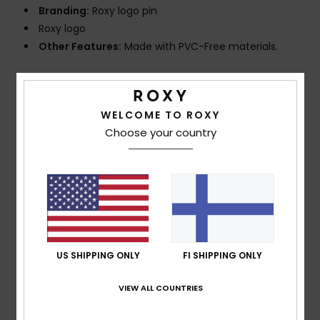
Branding:
Roxy logo pin
Roxy logo
Other Features:
Made with PVC-Free materials.
Composition
Upper : 98% Synthetic/ 2% Metal, Lining:
100% Synthetic, Outsole:100% Sponge Rubber
WELCOME TO ROXY
Choose your country
Shipping & Returns
Customer Reviews
US SHIPPING ONLY
FI SHIPPING ONLY
Average Score
5.0
VIEW ALL COUNTRIES
/5