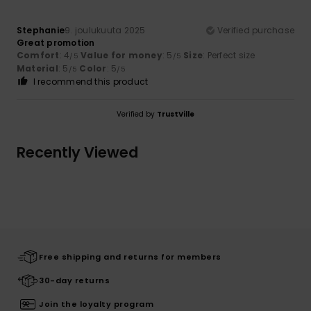
Stephanie
9. joulukuuta 2025
Verified purchase
Great promotion
Comfort
: 4
Value for money
: 5
Size
: Perfect size
/5
/5
Material
: 5
Color
: 5
/5
/5
I recommend this product
Verified by
TrustVille
Recently Viewed
Free shipping and returns for members
30-day returns
Join the loyalty program