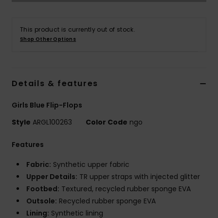
Vaatteet
This product is currently out of stock.
Lisätarvik
Shop Other Options
Kengät
Details & features
Fitness
Girls Blue Flip-Flops
Snow
Style
ARGL100263
Color Code
ngo
Features
Fabric:
Synthetic upper fabric
Upper Details:
TR upper straps with injected glitter
Footbed:
Textured, recycled rubber sponge EVA
Outsole:
Recycled rubber sponge EVA
Lining:
Synthetic lining