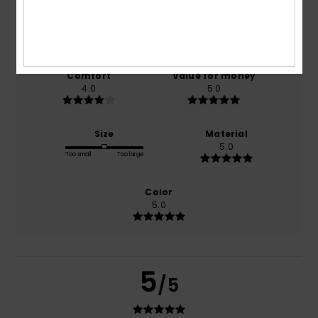
based on
1 verified reviews
since joulukuuta 2025
100% of our customers recommend this product
Comfort
Value for money
4.0
5.0
Size
Material
5.0
Too small
Too large
Color
5.0
5
/5