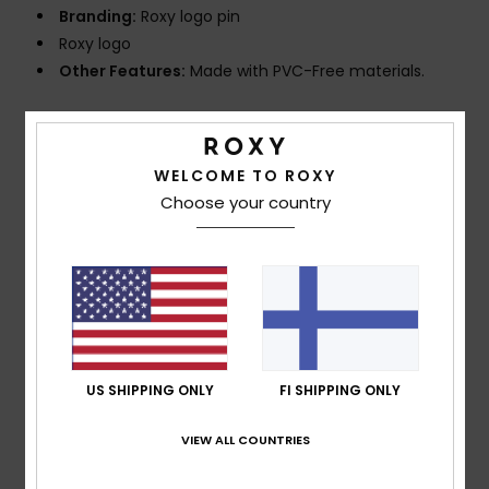
Branding:
Roxy logo pin
Roxy logo
Other Features:
Made with PVC-Free materials.
Composition
Upper : 98% Synthetic/ 2% Metal, Lining:
100% Synthetic, Outsole:100% Sponge Rubber
WELCOME TO ROXY
Choose your country
Shipping & Returns
Customer Reviews
US SHIPPING ONLY
FI SHIPPING ONLY
Average Score
5.0
VIEW ALL COUNTRIES
/5