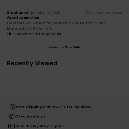
Stephanie
9. joulukuuta 2025
Verified purchase
Great promotion
Comfort
: 4
Value for money
: 5
Size
: Perfect size
/5
/5
Material
: 5
Color
: 5
/5
/5
I recommend this product
Verified by
TrustVille
Recently Viewed
Free shipping and returns for members
30-day returns
Join the loyalty program