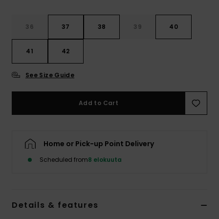
Vaatteet
36
37
38
39
40
Lisätarvik
41
42
Kengät
See Size Guide
Fitness
Add to Cart
Snow
Home or Pick-up Point Delivery
Scheduled from
8 elokuuta
Details & features