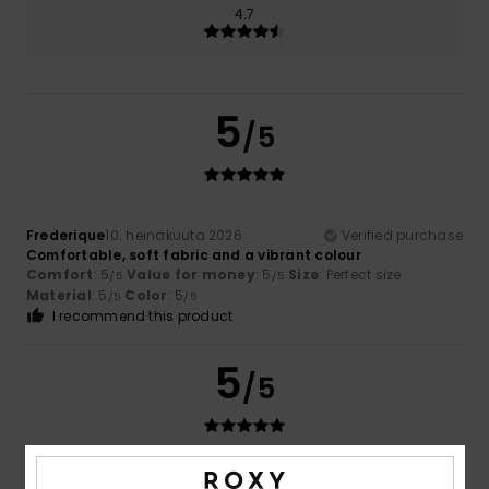
4.7
5
/5
Frederique
10. heinäkuuta 2026
Verified purchase
Comfortable, soft fabric and a vibrant colour
Comfort
: 5
Value for money
: 5
Size
: Perfect size
/5
/5
Material
: 5
Color
: 5
/5
/5
I recommend this product
5
/5
Frederic
8. heinäkuuta 2026
Verified purchase