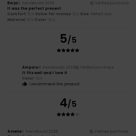
Borja
6. heinäkuuta 2026
Verified purchase
It was the perfect present
Comfort
: 5
Value for money
: 5
Size
: Perfect size
/5
/5
Material
: 5
Color
: 5
/5
/5
5
/5
Amparo
4. heinäkuuta 2026
Verified purchase
It fits well and I love it
Color
: 5
/5
I recommend this product
4
/5
Amelie
3. heinäkuuta 2026
Verified purchase