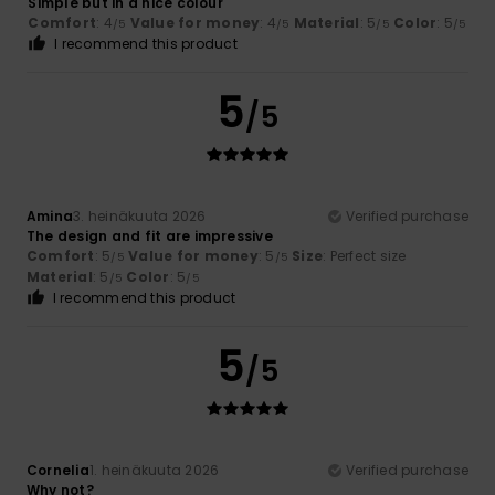
Simple but in a nice colour
Comfort
: 4
Value for money
: 4
Material
: 5
Color
: 5
/5
/5
/5
/5
I recommend this product
5
/5
Amina
3. heinäkuuta 2026
Verified purchase
The design and fit are impressive
Comfort
: 5
Value for money
: 5
Size
: Perfect size
/5
/5
Material
: 5
Color
: 5
/5
/5
I recommend this product
5
/5
Cornelia
1. heinäkuuta 2026
Verified purchase
Why not?