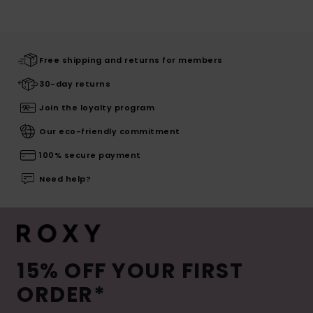
Free shipping and returns for members
30-day returns
Join the loyalty program
Our eco-friendly commitment
100% secure payment
Need help?
15% OFF YOUR FIRST
ORDER*