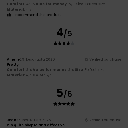
Comfort
: 4
Value for money
: 5
Size
: Perfect size
/5
/5
Material
: 4
/5
I recommend this product
4
/5
Amelie
29. kesäkuuta 2026
Verified purchase
Pretty
Comfort
: 3
Value for money
: 3
Size
: Perfect size
/5
/5
Material
: 4
Color
: 5
/5
/5
5
/5
Jean
27. kesäkuuta 2026
Verified purchase
It’s quite simple and effective