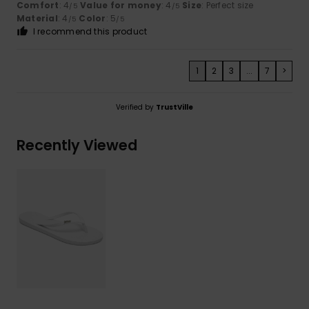
Comfort
: 4
Value for money
: 4
Size
: Perfect size
/5
/5
Material
: 4
Color
: 5
/5
/5
I recommend this product
1
2
3
...
7
>
Verified by
TrustVille
Recently Viewed