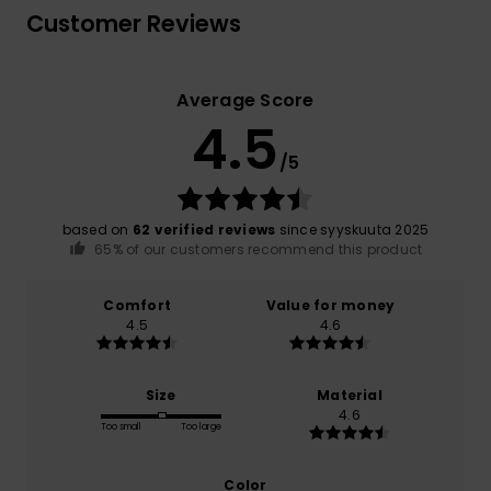
Customer Reviews
Average Score
4.5
/5
based on
62 verified reviews
since syyskuuta 2025
65% of our customers recommend this product
Comfort
Value for money
4.5
4.6
Size
Material
4.6
Too small
Too large
Color