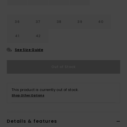
Vaatteet
Lisätarvik
36
37
38
39
40
41
42
Kengät
See Size Guide
Fitness
Out of Stock
Snow
This product is currently out of stock.
Shop Other Options
Details & features