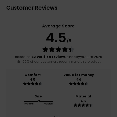
Customer Reviews
Average Score
4.5
/5
based on
62 verified reviews
since syyskuuta 2025
65% of our customers recommend this product
Comfort
Value for money
4.5
4.6
Size
Material
4.6
Too small
Too large