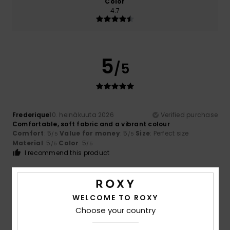
Color
4.7
5
/5
Frederique
10. heinäkuuta 2026
Verified purchase
Comfortable, soft fabric and a vibrant colour
Comfort
: 5
Value for money
: 5
Size
: Perfect size
/5
/5
Material
: 5
Color
: 5
/5
/5
I recommend this product
5
/5
WELCOME TO ROXY
Choose your country