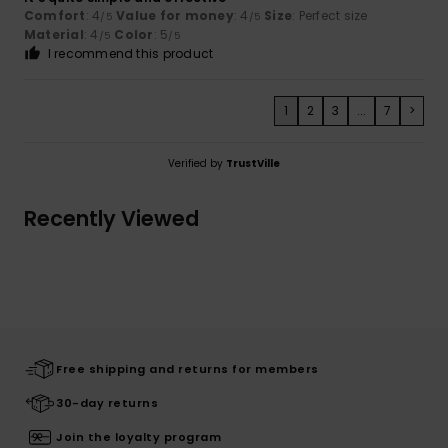
Comfort
: 4
Value for money
: 4
Size
: Perfect size
/5
/5
Material
: 4
Color
: 5
/5
/5
I recommend this product
1
2
3
...
7
>
Verified by
TrustVille
Recently Viewed
Free shipping and returns for members
30-day returns
Join the loyalty program