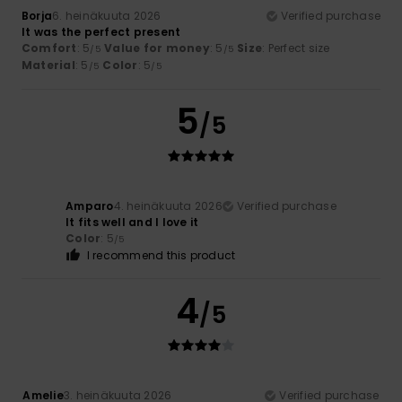
Borja
6. heinäkuuta 2026
Verified purchase
It was the perfect present
Comfort
: 5
Value for money
: 5
Size
: Perfect size
/5
/5
Material
: 5
Color
: 5
/5
/5
5
/5
Amparo
4. heinäkuuta 2026
Verified purchase
It fits well and I love it
Color
: 5
/5
I recommend this product
4
/5
Amelie
3. heinäkuuta 2026
Verified purchase