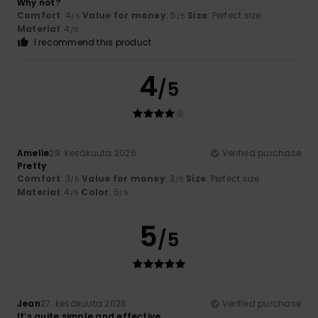
Why not?
Comfort
: 4
Value for money
: 5
Size
: Perfect size
/5
/5
Material
: 4
/5
I recommend this product
4
/5
Amelie
29. kesäkuuta 2026
Verified purchase
Pretty
Comfort
: 3
Value for money
: 3
Size
: Perfect size
/5
/5
Material
: 4
Color
: 5
/5
/5
5
/5
Jean
27. kesäkuuta 2026
Verified purchase
It’s quite simple and effective