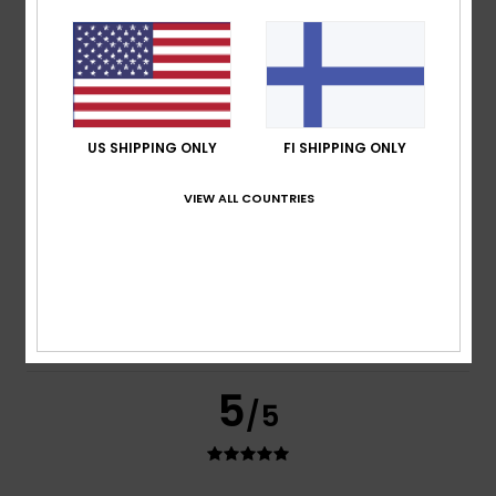
Frederic
8. heinäkuuta 2026
Verified purchase
Just what I was looking for
Comfort
: 5
Value for money
: 5
Size
: Perfect size
/5
/5
Material
: 5
Color
: 5
/5
/5
I recommend this product
5
US SHIPPING ONLY
FI SHIPPING ONLY
/5
VIEW ALL COUNTRIES
Carol
7. heinäkuuta 2026
Verified purchase
A slim and elegant flip-flop
Comfort
: 5
Value for money
: 5
Size
: Perfect size
/5
/5
Material
: 5
Color
: 5
/5
/5
I recommend this product
5
/5