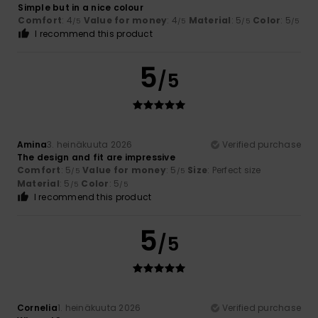
Simple but in a nice colour
Comfort
: 4
Value for money
: 4
Material
: 5
Color
: 5
/5
/5
/5
/5
I recommend this product
5
/5
Amina
3. heinäkuuta 2026
Verified purchase
The design and fit are impressive
Comfort
: 5
Value for money
: 5
Size
: Perfect size
/5
/5
Material
: 5
Color
: 5
/5
/5
I recommend this product
5
/5
Cornelia
1. heinäkuuta 2026
Verified purchase