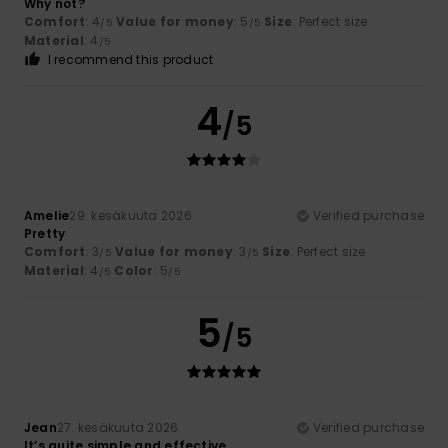
Why not?
Comfort
: 4
Value for money
: 5
Size
: Perfect size
/5
/5
Material
: 4
/5
I recommend this product
4
/5
Amelie
29. kesäkuuta 2026
Verified purchase
Pretty
Comfort
: 3
Value for money
: 3
Size
: Perfect size
/5
/5
Material
: 4
Color
: 5
/5
/5
5
/5
Jean
27. kesäkuuta 2026
Verified purchase
It’s quite simple and effective