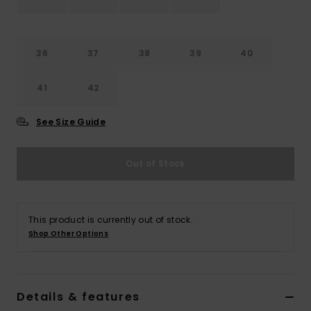
Vaatteet
Lisätarvik
36
37
38
39
40
41
42
Kengät
See Size Guide
Fitness
Out of Stock
Snow
This product is currently out of stock.
Shop Other Options
Details & features