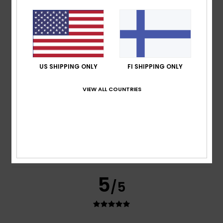
Frederic
8. heinäkuuta 2026
Verified purchase
Just what I was looking for
Comfort
: 5
Value for money
: 5
Size
: Perfect size
/5
/5
Material
: 5
Color
: 5
/5
/5
I recommend this product
5
US SHIPPING ONLY
FI SHIPPING ONLY
/5
VIEW ALL COUNTRIES
Carol
7. heinäkuuta 2026
Verified purchase
A slim and elegant flip-flop
Comfort
: 5
Value for money
: 5
Size
: Perfect size
/5
/5
Material
: 5
Color
: 5
/5
/5
I recommend this product
5
/5