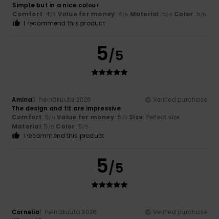
Simple but in a nice colour
Comfort
: 4
Value for money
: 4
Material
: 5
Color
: 5
/5
/5
/5
/5
I recommend this product
5
/5
Amina
3. heinäkuuta 2026
Verified purchase
The design and fit are impressive
Comfort
: 5
Value for money
: 5
Size
: Perfect size
/5
/5
Material
: 5
Color
: 5
/5
/5
I recommend this product
5
/5
Cornelia
1. heinäkuuta 2026
Verified purchase