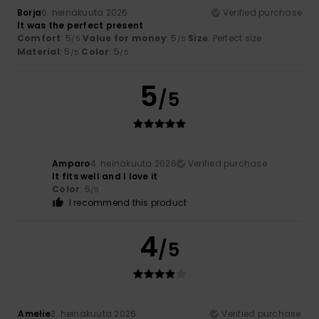
Borja
6. heinäkuuta 2026
Verified purchase
It was the perfect present
Comfort
: 5
Value for money
: 5
Size
: Perfect size
/5
/5
Material
: 5
Color
: 5
/5
/5
5
/5
Amparo
4. heinäkuuta 2026
Verified purchase
It fits well and I love it
Color
: 5
/5
I recommend this product
4
/5
Amelie
3. heinäkuuta 2026
Verified purchase