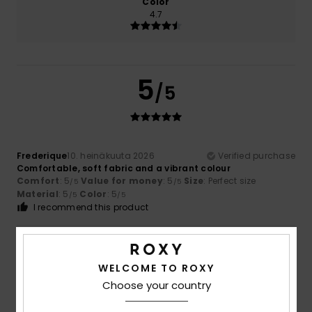
Color
4.7
5
/5
Frederique
10. heinäkuuta 2026
Verified purchase
Comfortable, soft fabric and a vibrant colour
Comfort
: 5
Value for money
: 5
Size
: Perfect size
/5
/5
Material
: 5
Color
: 5
/5
/5
I recommend this product
5
/5
WELCOME TO ROXY
Choose your country