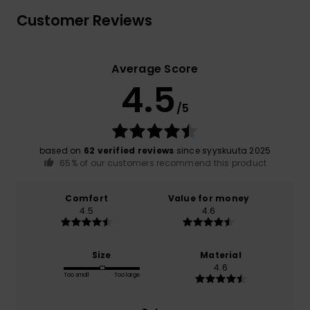
Customer Reviews
Average Score
4.5
/5
based on
62 verified reviews
since syyskuuta 2025
65% of our customers recommend this product
Comfort
Value for money
4.5
4.6
Size
Material
4.6
Too small
Too large