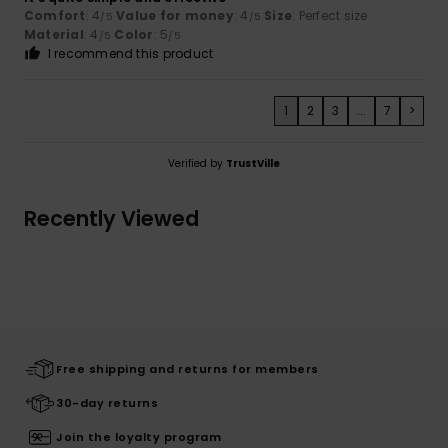
Comfort
: 4
Value for money
: 4
Size
: Perfect size
/5
/5
Material
: 4
Color
: 5
/5
/5
I recommend this product
1
2
3
...
7
>
Verified by
TrustVille
Recently Viewed
Free shipping and returns for members
30-day returns
Join the loyalty program