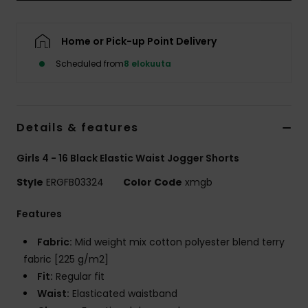
Vaatteet
Home or Pick-up Point Delivery
Lisätarvik
Scheduled from
8 elokuuta
Kengät
Details & features
Fitness
Girls 4 - 16 Black Elastic Waist Jogger Shorts
Snow
Style
ERGFB03324
Color Code
xmgb
Features
Fabric:
Mid weight mix cotton polyester blend terry
fabric [225 g/m2]
Fit:
Regular fit
Waist:
Elasticated waistband