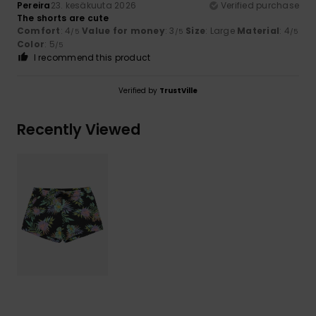
Pereira
23. kesäkuuta 2026
Verified purchase
The shorts are cute
Comfort
: 4
Value for money
: 3
Size
: Large
Material
: 4
/5
/5
/5
Color
: 5
/5
I recommend this product
Verified by
TrustVille
Recently Viewed