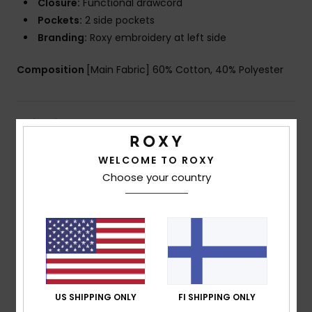
Closure:
Functional drawcord
Pockets:
2 side pockets
Branding:
Roxy embroidery at left side
Composition
[Main Fabric] 60% Cotton, 40% Polyester
Shipping & Returns
WELCOME TO ROXY
Choose your country
Customer Reviews
Average Score
5.0
/5
US SHIPPING ONLY
FI SHIPPING ONLY