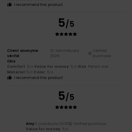
I recommend this product
5
/5
Client anonyme
21. tammikuuta
Verified
vérifié
2026
purchase
Okis
Comfort
: 5
Value for money
: 5
Size
: Perfect size
/5
/5
Material
: 5
Color
: 5
/5
/5
I recommend this product
5
/5
Amy
11. joulukuuta 2025
Verified purchase
Value for money
: 5
/5