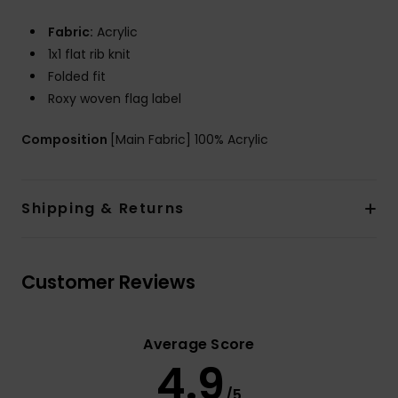
Fabric:
Acrylic
1x1 flat rib knit
Folded fit
Roxy woven flag label
Composition
[Main Fabric] 100% Acrylic
Shipping & Returns
Customer Reviews
Average Score
4.9
/5