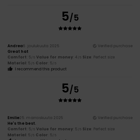
5
/5
Andrea
6. joulukuuta 2025
Verified purchase
Great hat
Comfort
: 5
Value for money
: 4
Size
: Perfect size
/5
/5
Material
: 5
Color
: 5
/5
/5
I recommend this product
5
/5
Emilie
25. marraskuuta 2025
Verified purchase
He's the best.
Comfort
: 5
Value for money
: 5
Size
: Perfect size
/5
/5
Material
: 5
Color
: 5
/5
/5