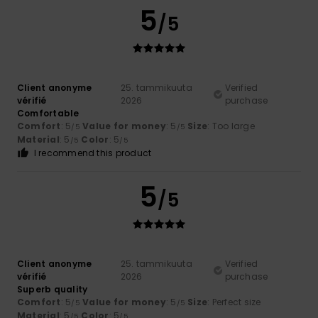
5
/5
Client anonyme
25. tammikuuta
Verified
vérifié
2026
purchase
Comfortable
Comfort
: 5
Value for money
: 5
Size
: Too large
/5
/5
Material
: 5
Color
: 5
/5
/5
I recommend this product
5
/5
Client anonyme
25. tammikuuta
Verified
vérifié
2026
purchase
Superb quality
Comfort
: 5
Value for money
: 5
Size
: Perfect size
/5
/5
Material
: 5
Color
: 5
/5
/5