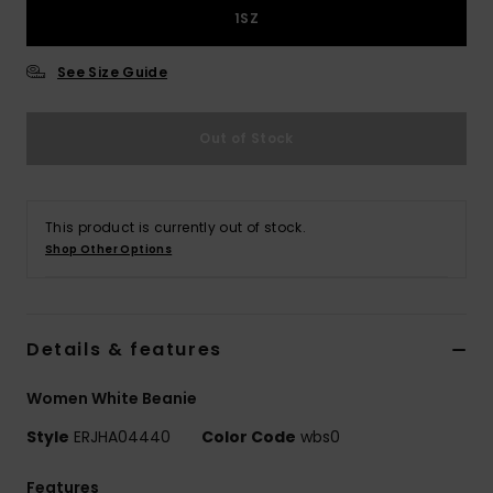
Vaatteet
1SZ
See Size Guide
Lisätarvik
Out of Stock
Kengät
Fitness
This product is currently out of stock.
Shop Other Options
Snow
Details & features
Women White Beanie
Style
ERJHA04440
Color Code
wbs0
Features