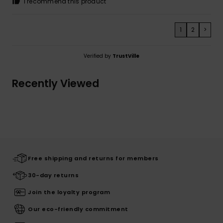
I recommend this product
1
2
>
Verified by
TrustVille
Recently Viewed
Free shipping and returns for members
30-day returns
Join the loyalty program
Our eco-friendly commitment