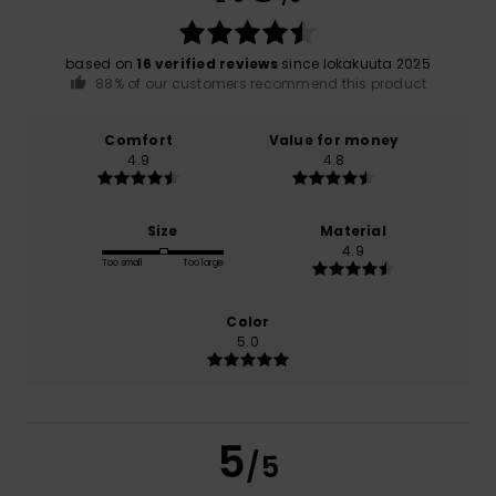
based on
16 verified reviews
since lokakuuta 2025
88% of our customers recommend this product
Comfort
Value for money
4.9
4.8
Size
Material
4.9
Too small
Too large
Color
5.0
5
/5