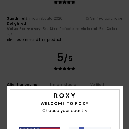
Sandrine
12. maaliskuuta 2026
Verified purchase
Delighted
Value for money
: 5
Size
: Perfect size
Material
: 5
Color
:
/5
/5
5
/5
I recommend this product
5
/5
Client anonyme
1. maaliskuuta
Verified
vérifié
2026
purchase
Very comfortable to wear.
Comfort
: 5
Value for money
: 5
Size
: Perfect size
Color
:
/5
/5
WELCOME TO ROXY
5
/5
Choose your country
I recommend this product
5