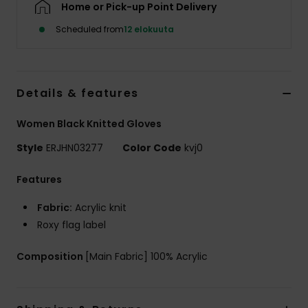
Home or Pick-up Point Delivery
Vaatteet
Scheduled from
12 elokuuta
Lisätarvik
Kengät
Details & features
Women Black Knitted Gloves
Fitness
Style
ERJHN03277
Color Code
kvj0
Snow
Features
Fabric:
Acrylic knit
Roxy flag label
Composition
[Main Fabric] 100% Acrylic