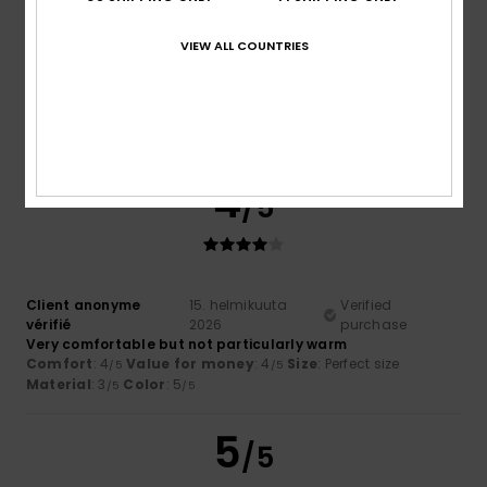
Too small
Too large
VIEW ALL COUNTRIES
Color
5.0
4
/5
Client anonyme
15. helmikuuta
Verified
vérifié
2026
purchase
Very comfortable but not particularly warm
Comfort
: 4
Value for money
: 4
Size
: Perfect size
/5
/5
Material
: 3
Color
: 5
/5
/5
5
/5