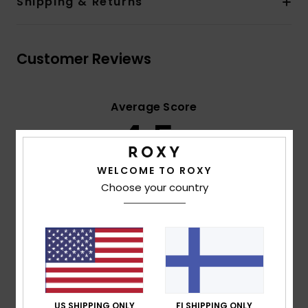
Shipping & Returns
Customer Reviews
Average Score
4.5
/5
WELCOME TO ROXY
Choose your country
based on
2 verified reviews
since joulukuuta 2025
50% of our customers recommend this product
Comfort
Value for money
4.5
4.5
Size
Material
4.0
US SHIPPING ONLY
FI SHIPPING ONLY