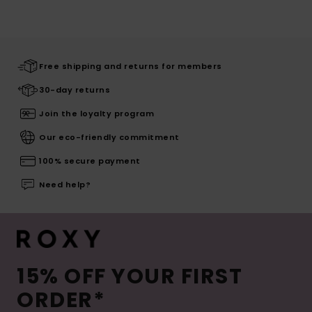
Free shipping and returns for members
30-day returns
Join the loyalty program
Our eco-friendly commitment
100% secure payment
Need help?
15% OFF YOUR FIRST
ORDER*