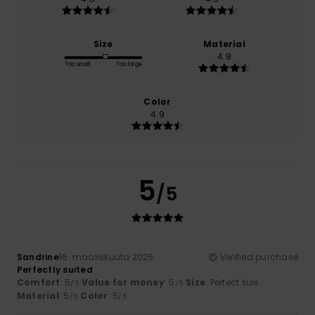
Size
Material
4.8
Too small
Too large
Color
4.9
5
/5
Sandrine
16. maaliskuuta 2026
Verified purchase
Perfectly suited
Comfort
: 5
Value for money
: 5
Size
: Perfect size
/5
/5
Material
: 5
Color
: 5
/5
/5