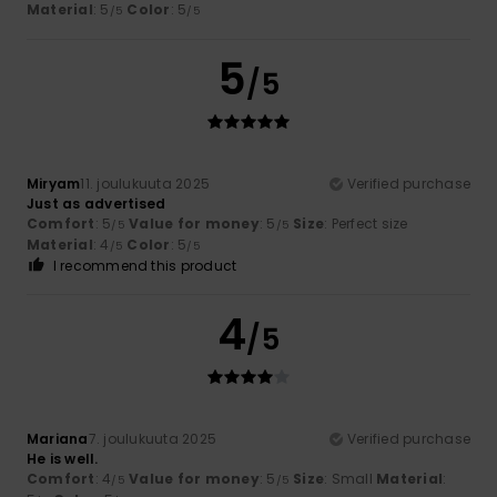
Material
: 5
Color
: 5
/5
/5
5
/5
Miryam
11. joulukuuta 2025
Verified purchase
Just as advertised
Comfort
: 5
Value for money
: 5
Size
: Perfect size
/5
/5
Material
: 4
Color
: 5
/5
/5
I recommend this product
4
/5
Mariana
7. joulukuuta 2025
Verified purchase
He is well.
Comfort
: 4
Value for money
: 5
Size
: Small
Material
:
/5
/5