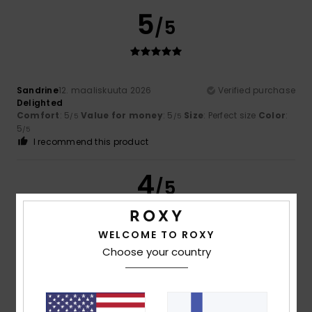
5
/5
Sandrine
12. maaliskuuta 2026
Verified purchase
Delighted
Comfort
: 5
Value for money
: 5
Size
: Perfect size
Color
:
/5
/5
5
/5
I recommend this product
4
/5
WELCOME TO ROXY
Sina
3. maaliskuuta 2026
Verified purchase
Choose your country
It's a bit on the small side, but I wanted a smaller one.
Comfort
: 4
Value for money
: 5
Size
: Small
Material
:
/5
/5
5
Color
: 5
/5
/5
I recommend this product