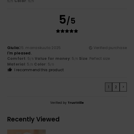
5
Color
: 5
/5
/5
5
/5
Giulia
25. marraskuuta 2025
Verified purchase
I'm pleased.
Comfort
: 5
Value for money
: 5
Size
: Perfect size
/5
/5
Material
: 5
Color
: 5
/5
/5
I recommend this product
1
2
>
Verified by
TrustVille
Recently Viewed