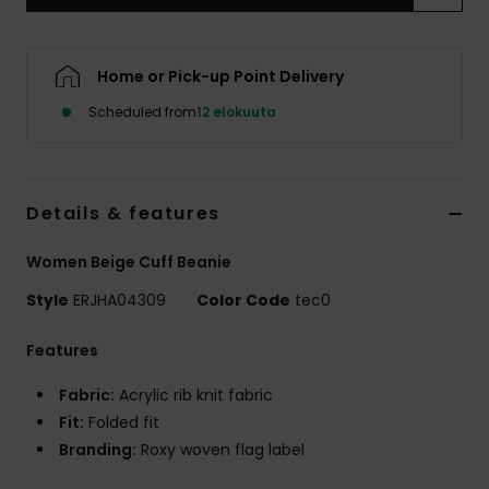
Vaatteet
Lisätarvik
Home or Pick-up Point Delivery
Scheduled from
12 elokuuta
Kengät
Fitness
Details & features
Women Beige Cuff Beanie
Snow
Style
ERJHA04309
Color Code
tec0
Features
Fabric:
Acrylic rib knit fabric
Fit:
Folded fit
Branding:
Roxy woven flag label