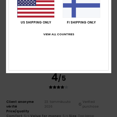
4
/5
US SHIPPING ONLY
FI SHIPPING ONLY
VIEW ALL COUNTRIES
Client anonyme
17. helmikuuta
Verified
vérifié
2026
purchase
I really like it
Comfort
: 5
Value for money
: 5
Size
: Perfect size
/5
/5
Material
: 5
Color
: 5
/5
/5
I recommend this product
4
/5
Client anonyme
23. tammikuuta
Verified
vérifié
2026
purchase
Price/quality
Comfort
: 5
Value for money
: 5
Size
: Too large
/5
/5