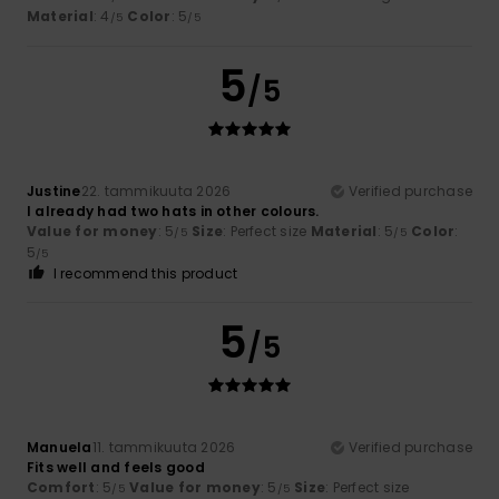
Material
: 4
Color
: 5
/5
/5
5
/5
Justine
22. tammikuuta 2026
Verified purchase
I already had two hats in other colours.
Value for money
: 5
Size
: Perfect size
Material
: 5
Color
:
/5
/5
5
/5
I recommend this product
5
/5
Manuela
11. tammikuuta 2026
Verified purchase
Fits well and feels good
Comfort
: 5
Value for money
: 5
Size
: Perfect size
/5
/5