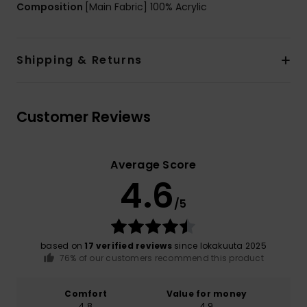
Composition
[Main Fabric] 100% Acrylic
Shipping & Returns
Customer Reviews
Average Score
4.6
/5
based on
17 verified reviews
since lokakuuta 2025
76% of our customers recommend this product
Comfort
Value for money
4.8
4.9