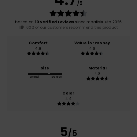
/5
based on
10 verified reviews
since maaliskuuta 2026
60% of our customers recommend this product
Comfort
Value for money
4.8
4.6
Size
Material
4.8
Too small
Too large
Color
4.4
5
/5