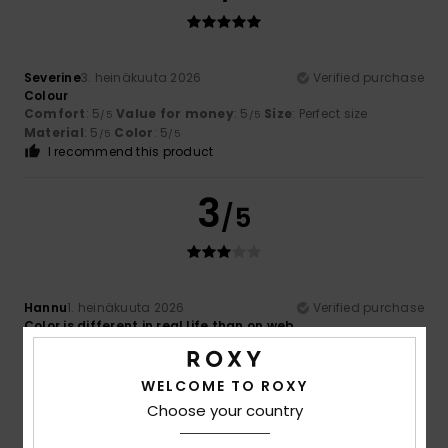
Severine
3. heinäkuuta 2026
Verified purchase
Colour
Comfort
: 5
Value for money
: 5
Size
: Perfect size
/5
/5
Material
: 5
Color
: 5
/5
/5
I recommend this product
3
/5
Hannu
1. heinäkuuta 2026
Verified purchase
Color is different in real life than on web
Comfort
: 4
Value for money
: 4
Size
: Perfect size
/5
/5
Material
: 4
Color
: 1
/5
/5
WELCOME TO ROXY
5
Choose your country
/5