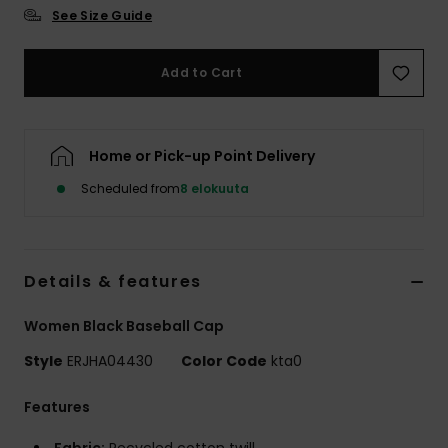
Vaatteet
See Size Guide
Lisätarvik
Add to Cart
Kengät
Home or Pick-up Point Delivery
Fitness
Scheduled from
8 elokuuta
Snow
Details & features
Women Black Baseball Cap
Style
ERJHA04430
Color Code
kta0
Features
Fabric:
Recycled cotton twill