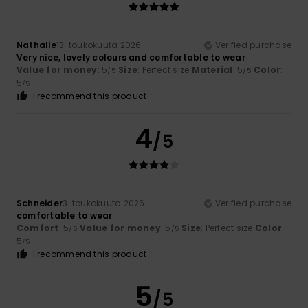
Nathalie
13. toukokuuta 2026
Verified purchase
Very nice, lovely colours and comfortable to wear
Value for money
: 5
Size
: Perfect size
Material
: 5
Color
:
/5
/5
5
/5
I recommend this product
4
/5
Schneider
3. toukokuuta 2026
Verified purchase
comfortable to wear
Comfort
: 5
Value for money
: 5
Size
: Perfect size
Color
:
/5
/5
5
/5
I recommend this product
5
/5