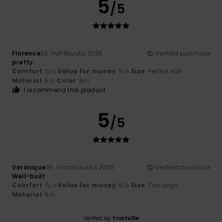
5
/5
Florence
28. huhtikuuta 2026
Verified purchase
pretty
Comfort
: 5
Value for money
: 5
Size
: Perfect size
/5
/5
Material
: 5
Color
: 5
/5
/5
I recommend this product
5
/5
Veronique
25. maaliskuuta 2026
Verified purchase
Well-built
Comfort
: 5
Value for money
: 5
Size
: Too large
/5
/5
Material
: 5
/5
Verified by
TrustVille