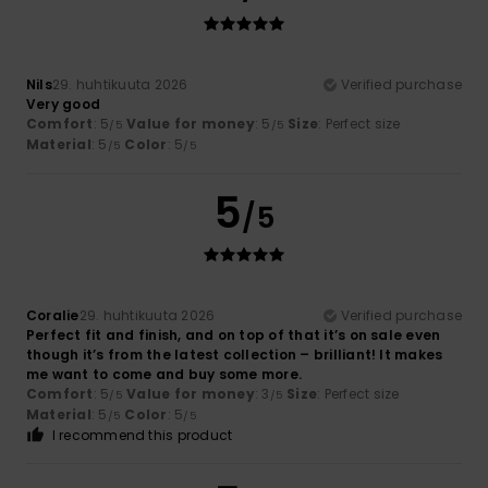
Nils
29. huhtikuuta 2026
Verified purchase
Very good
Comfort
: 5
Value for money
: 5
Size
: Perfect size
/5
/5
Material
: 5
Color
: 5
/5
/5
5
/5
Coralie
29. huhtikuuta 2026
Verified purchase
Perfect fit and finish, and on top of that it’s on sale even
though it’s from the latest collection – brilliant! It makes
me want to come and buy some more.
Comfort
: 5
Value for money
: 3
Size
: Perfect size
/5
/5
Material
: 5
Color
: 5
/5
/5
I recommend this product