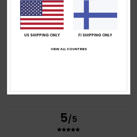
based on
2 verified reviews
since toukokuuta 2026
100% of our customers recommend this product
Comfort
Value for money
5.0
4.5
US SHIPPING ONLY
FI SHIPPING ONLY
VIEW ALL COUNTRIES
Size
Material
5.0
Too small
Too large
Color
5.0
5
/5