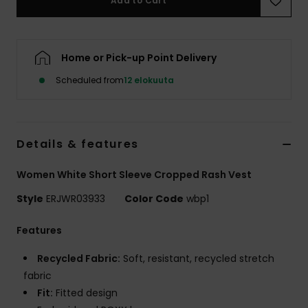
Add to Cart
Vaatteet
Lisätarvik
Home or Pick-up Point Delivery
Scheduled from
12 elokuuta
Kengät
Fitness
Details & features
Snow
Women White Short Sleeve Cropped Rash Vest
Style
ERJWR03933
Color Code
wbp1
Features
Recycled Fabric:
Soft, resistant, recycled stretch
fabric
Fit:
Fitted design