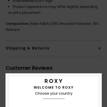
Embroidered ROXY logo
Product appearance may differ slightly depending
on print placement
Composition
[Main Fabric] 85% Recycled Polyester, 15%
Elastane
Shipping & Returns
Customer Reviews
Average Score
WELCOME TO ROXY
5.0
Choose your country
/5