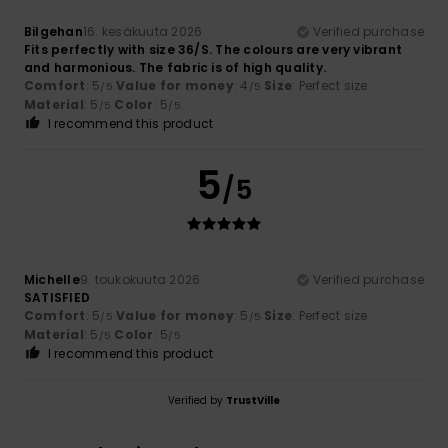
Bilgehan
16. kesäkuuta 2026
Verified purchase
Fits perfectly with size 36/S. The colours are very vibrant
and harmonious. The fabric is of high quality.
Comfort
: 5
Value for money
: 4
Size
: Perfect size
/5
/5
Material
: 5
Color
: 5
/5
/5
I recommend this product
5
/5
Michelle
9. toukokuuta 2026
Verified purchase
SATISFIED
Comfort
: 5
Value for money
: 5
Size
: Perfect size
/5
/5
Material
: 5
Color
: 5
/5
/5
I recommend this product
Verified by
TrustVille