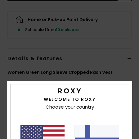
Vaatteet
Home or Pick-up Point Delivery
Lisätarvik
Scheduled from
10 elokuuta
Kengät
Details & features
Fitness
Women Green Long Sleeve Cropped Rash Vest
Snow
Style
ERJWR03902
Color Code
ghm4
Features
WELCOME TO ROXY
Choose your country
Recycled Fabric:
Soft, resistant, recycled stretch
fabric
Fit:
Fitted design
Embroidered ROXY logo